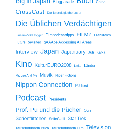
Buch
Big in Japan
Blogparade
China
CrossCast
Der futurologische Leser
Die Üblichen Verdächtigen
FILMZ
Filmpodcasttipps
Frankreich
EinFilmVieleBlogger
gAAAbe Accessing All Areas
Future Revisited
Japan
Interview
Japanuary
Juli
Kafka
Kino
KulturEURO2008
Länder
Links
Musik
Nicer Fictions
Mr. Lee And Me
Nippon Connection
PJ liest
Podcast
Presidents
Prof. Pu und die Pücher
Quiz
Serienflittchen
Star Trek
SetteGialli
Television
Tausendundein Buch
Tausendundein Film