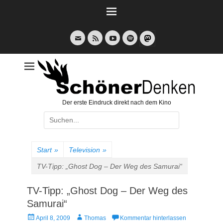
Weiter
zum
Inhalt
E-
Feed
YouTube
Spotify
Mail
Der erste Eindruck direkt nach dem Kino
Suche
nach:
Start
»
Television
»
TV-Tipp: „Ghost Dog – Der Weg des Samurai“
TV-Tipp: „Ghost Dog – Der Weg des
Samurai“
Veröffentlicht
Autor
April 8, 2009
Thomas
Kommentar hinterlassen