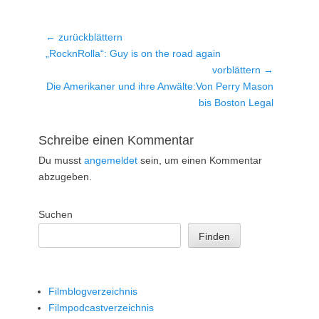
Beitragsnavigation
← zurückblättern
Vorheriger
„RocknRolla“: Guy is on the road again
Beitrag:
vorblättern →
Nächster
Die Amerikaner und ihre Anwälte:Von Perry Mason
Beitrag:
bis Boston Legal
Schreibe einen Kommentar
Du musst
angemeldet
sein, um einen Kommentar
abzugeben.
Suchen
Finden
Filmblogverzeichnis
Filmpodcastverzeichnis