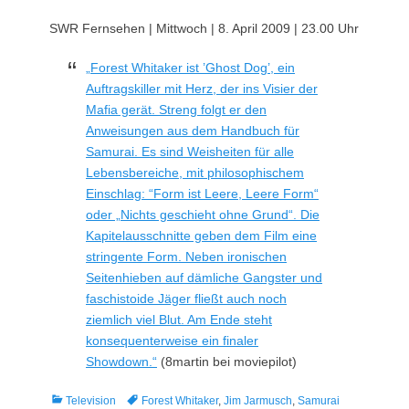
am
SWR Fernsehen | Mittwoch | 8. April 2009 | 23.00 Uhr
„Forest Whitaker ist ’Ghost Dog’, ein
Auftragskiller mit Herz, der ins Visier der
Mafia gerät. Streng folgt er den
Anweisungen aus dem Handbuch für
Samurai. Es sind Weisheiten für alle
Lebensbereiche, mit philosophischem
Einschlag: “Form ist Leere, Leere Form“
oder „Nichts geschieht ohne Grund“. Die
Kapitelausschnitte geben dem Film eine
stringente Form. Neben ironischen
Seitenhieben auf dämliche Gangster und
faschistoide Jäger fließt auch noch
ziemlich viel Blut. Am Ende steht
konsequenterweise ein finaler
Showdown.“
(8martin bei moviepilot)
Kategorien
Tags
Television
Forest Whitaker
,
Jim Jarmusch
,
Samurai