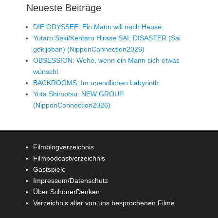
Neueste Beiträge
DIE ODYSSEE: Ein Mann will nach Hause
Yutaro Seki/Kentaro Hirase SAI: DISASTER (Sai
gekijoban) (NipponConnection2026)
OBSESSION: Wehe, wenn ein Mann sich etwas
wünscht
BACKROOMS: Im unendlichen Labyrinth
Yuta Shimotsu: NEW GROUP
(NipponConnection2026)
Filmblogverzeichnis
Filmpodcastverzeichnis
Gastspiele
Impressum/Datenschutz
Über SchönerDenken
Verzeichnis aller von uns besprochenen Filme