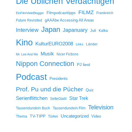
Die Üblichen Verdächtigen
FILMZ
Filmpodcasttipps
Frankreich
EinFilmVieleBlogger
gAAAbe Accessing All Areas
Future Revisited
Japan
Interview
Japanuary
Juli
Kafka
Kino
KulturEURO2008
Länder
Links
Musik
Nicer Fictions
Mr. Lee And Me
Nippon Connection
PJ liest
Podcast
Presidents
Prof. Pu und die Pücher
Quiz
Serienflittchen
Star Trek
SetteGialli
Television
Tausendundein Buch
Tausendundein Film
Uncategorized
TV-TIPP
Video
Thema
Türkei