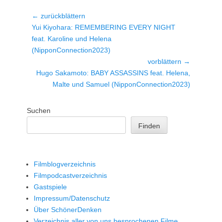
Beitragsnavigation
← zurückblättern
Vorheriger
Yui Kiyohara: REMEMBERING EVERY NIGHT
Beitrag:
feat. Karoline und Helena
(NipponConnection2023)
vorblättern →
Nächster
Hugo Sakamoto: BABY ASSASSINS feat. Helena,
Beitrag:
Malte und Samuel (NipponConnection2023)
Suchen
Finden
Filmblogverzeichnis
Filmpodcastverzeichnis
Gastspiele
Impressum/Datenschutz
Über SchönerDenken
Verzeichnis aller von uns besprochenen Filme