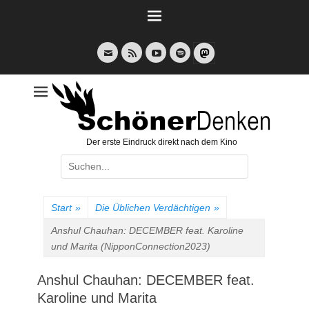
Weiter
zum
Inhalt
E-
Feed
YouTube
Spotify
Mail
Der erste Eindruck direkt nach dem Kino
Suche
nach:
Start
»
Die Üblichen Verdächtigen
»
Anshul Chauhan: DECEMBER feat. Karoline
und Marita (NipponConnection2023)
Anshul Chauhan: DECEMBER feat.
Karoline und Marita