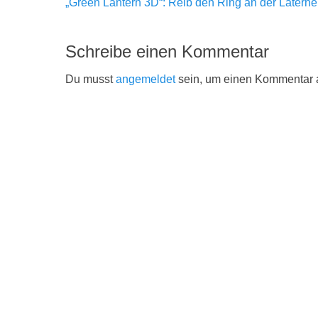
Vorheriger
„Green Lantern 3D“: Reib den Ring an der Laterne
Beitrag:
Schreibe einen Kommentar
Du musst
angemeldet
sein, um einen Kommentar