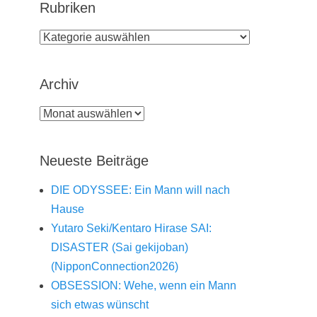
Rubriken
Rubriken
Archiv
Archiv
Neueste Beiträge
DIE ODYSSEE: Ein Mann will nach
Hause
Yutaro Seki/Kentaro Hirase SAI:
DISASTER (Sai gekijoban)
(NipponConnection2026)
OBSESSION: Wehe, wenn ein Mann
sich etwas wünscht