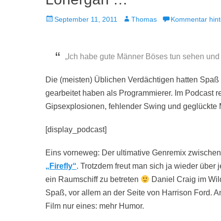
Veröffentlicht
Autor
September 11, 2011
Thomas
Kommentar hint
am
„Ich habe gute Männer Böses tun sehen und
Die (meisten) Üblichen Verdächtigen hatten Spaß
gearbeitet haben als Programmierer. Im Podcast r
Gipsexplosionen, fehlender Swing und geglückte 
[display_podcast]
Eins vorneweg: Der ultimative Genremix zwischen S
„Firefly“
. Trotzdem freut man sich ja wieder über
ein Raumschiff zu betreten
Daniel Craig im Wil
Spaß, vor allem an der Seite von Harrison Ford. A
Film nur eines: mehr Humor.