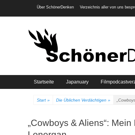
Weiter
Header-Menü
Über SchönerDenken
Verzeichnis aller von uns besp
zum
Inhalt
Hauptmenü
Startseite
Japanuary
Filmpodcastver
Start
»
Die Üblichen Verdächtigen
»
„Cowboys
„Cowboys & Aliens“: Mein
Lonergan …