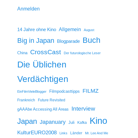
Anmelden
14 Jahre ohne Kino
Allgemein
August
Buch
Big in Japan
Blogparade
CrossCast
China
Der futurologische Leser
Die Üblichen
Verdächtigen
FILMZ
Filmpodcasttipps
EinFilmVieleBlogger
Frankreich
Future Revisited
Interview
gAAAbe Accessing All Areas
Kino
Japan
Japanuary
Juli
Kafka
KulturEURO2008
Länder
Links
Mr. Lee And Me