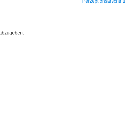
Nächster
Perzeptionsarschtritt
Beitrag:
 abzugeben.