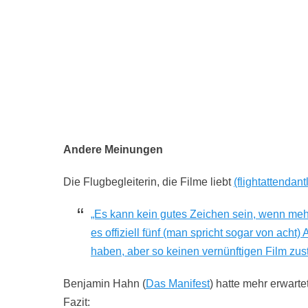
Andere Meinungen
Die Flugbegleiterin, die Filme liebt
(flightattendan
„Es kann kein gutes Zeichen sein, wenn meh
es offiziell fünf (man spricht sogar von acht
haben, aber so keinen vernünftigen Film zu
Benjamin Hahn (
Das Manifest
) hatte mehr erwarte
Fazit: