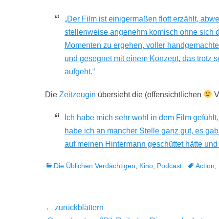
„Der Film ist einigermaßen flott erzählt, abwe
stellenweise angenehm komisch ohne sich da
Momenten zu ergehen, voller handgemachter 
und gesegnet mit einem Konzept, das trotz s
aufgeht.“
Die
Zeitzeugin
übersieht die (offensichtlichen
V
Ich habe mich sehr wohl in dem Film gefühlt
habe ich an mancher Stelle ganz gut, es ga
auf meinen Hintermann geschüttet hätte und
Kategorien
Tags
Die Üblichen Verdächtigen
,
Kino
,
Podcast
Action
,
Beitragsnavigation
← zurückblättern