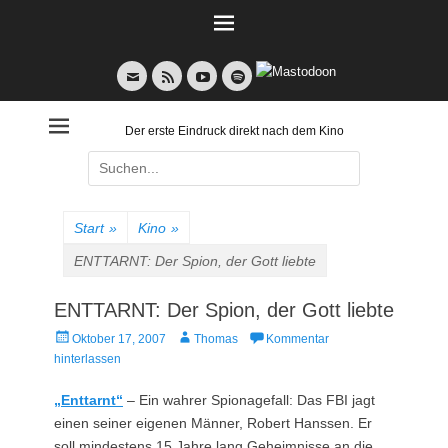
Weiter
zum
Inhalt
E-
Feed
YouTube
Spotify
Mail
Der erste Eindruck direkt nach dem Kino
Suche
nach:
Start
»
Kino
»
ENTTARNT: Der Spion, der Gott liebte
ENTTARNT: Der Spion, der Gott liebte
Veröffentlicht
Autor
Oktober 17, 2007
Thomas
Kommentar
am
hinterlassen
„Enttarnt“
– Ein wahrer Spionagefall: Das FBI jagt
einen seiner eigenen Männer, Robert Hanssen. Er
soll mindestens 15 Jahre lang Geheimnisse an die