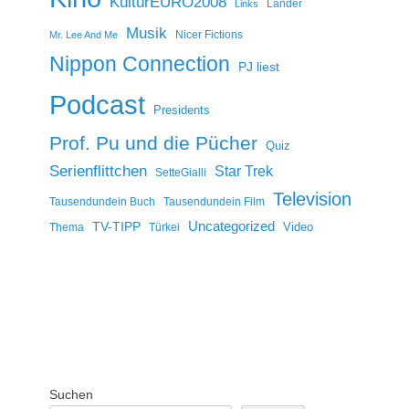
KulturEURO2008
Länder
Links
Musik
Nicer Fictions
Mr. Lee And Me
Nippon Connection
PJ liest
Podcast
Presidents
Prof. Pu und die Pücher
Quiz
Serienflittchen
Star Trek
SetteGialli
Television
Tausendundein Buch
Tausendundein Film
Uncategorized
TV-TIPP
Video
Thema
Türkei
Suchen