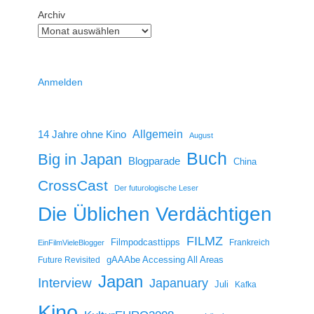
Archiv
Anmelden
14 Jahre ohne Kino
Allgemein
August
Buch
Big in Japan
Blogparade
China
CrossCast
Der futurologische Leser
Die Üblichen Verdächtigen
FILMZ
Filmpodcasttipps
Frankreich
EinFilmVieleBlogger
gAAAbe Accessing All Areas
Future Revisited
Japan
Interview
Japanuary
Juli
Kafka
Kino