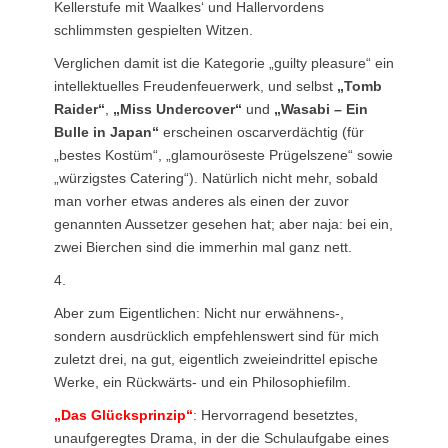
Kellerstufe mit Waalkes‘ und Hallervordens
schlimmsten gespielten Witzen.
Verglichen damit ist die Kategorie „guilty pleasure“ ein
intellektuelles Freudenfeuerwerk, und selbst
„Tomb
Raider“
,
„Miss Undercover“
und
„Wasabi – Ein
Bulle in Japan“
erscheinen oscarverdächtig (für
„bestes Kostüm“, „glamouröseste Prügelszene“ sowie
„würzigstes Catering“). Natürlich nicht mehr, sobald
man vorher etwas anderes als einen der zuvor
genannten Aussetzer gesehen hat; aber naja: bei ein,
zwei Bierchen sind die immerhin mal ganz nett.
4.
Aber zum Eigentlichen: Nicht nur erwähnens-,
sondern ausdrücklich empfehlenswert sind für mich
zuletzt drei, na gut, eigentlich zweieindrittel epische
Werke, ein Rückwärts- und ein Philosophiefilm.
„Das Glücksprinzip“
: Hervorragend besetztes,
unaufgeregtes Drama, in der
die Schulaufgabe eines