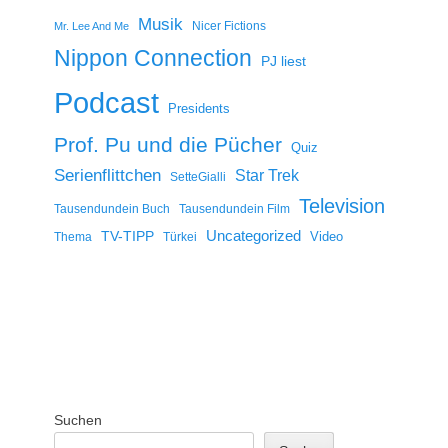
Musik
Nicer Fictions
Mr. Lee And Me
Nippon Connection
PJ liest
Podcast
Presidents
Prof. Pu und die Pücher
Quiz
Serienflittchen
Star Trek
SetteGialli
Television
Tausendundein Buch
Tausendundein Film
Uncategorized
TV-TIPP
Video
Thema
Türkei
Suchen