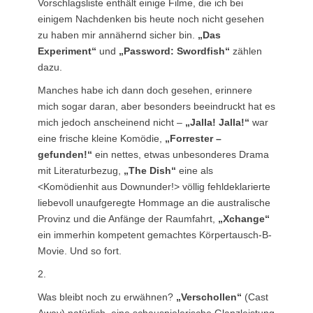
Vorschlagsliste enthält einige Filme, die ich bei
einigem Nachdenken bis heute noch nicht gesehen
zu haben mir annähernd sicher bin.
„Das
Experiment“
und
„Password: Swordfish“
zählen
dazu.
Manches habe ich dann doch gesehen, erinnere
mich sogar daran, aber besonders beeindruckt hat es
mich jedoch anscheinend nicht –
„Jalla! Jalla!“
war
eine frische kleine Komödie,
„Forrester –
gefunden!“
ein nettes, etwas unbesonderes Drama
mit Literaturbezug,
„The Dish“
eine als
<Komödienhit aus Downunder!> völlig fehldeklarierte
liebevoll unaufgeregte Hommage an die australische
Provinz und die Anfänge der Raumfahrt,
„Xchange“
ein immerhin kompetent gemachtes Körpertausch-B-
Movie. Und so fort.
2.
Was bleibt noch zu erwähnen?
„Verschollen“
(Cast
Away) natürlich, eine schauspielerische Glanzleistung