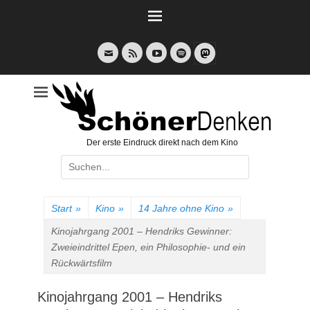
Weiter
zum
Inhalt
E-
Feed
YouTube
Spotify
Mail
Der erste Eindruck direkt nach dem Kino
Suche
nach:
Start
»
Kino
»
14 Jahre ohne Kino
»
Kinojahrgang 2001 – Hendriks Gewinner:
Zweieindrittel Epen, ein Philosophie- und ein
Rückwärtsfilm
Kinojahrgang 2001 – Hendriks