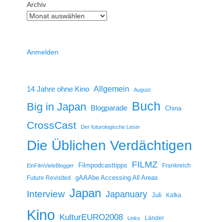
Archiv
Anmelden
14 Jahre ohne Kino
Allgemein
August
Buch
Big in Japan
Blogparade
China
CrossCast
Der futurologische Leser
Die Üblichen Verdächtigen
FILMZ
Filmpodcasttipps
Frankreich
EinFilmVieleBlogger
gAAAbe Accessing All Areas
Future Revisited
Japan
Interview
Japanuary
Juli
Kafka
Kino
KulturEURO2008
Länder
Links