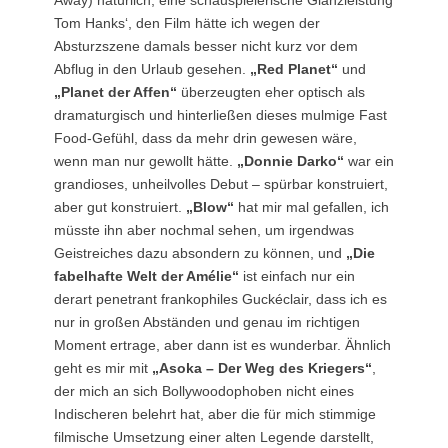
Tom Hanks‘, den Film hätte ich wegen der
Absturzszene damals besser nicht kurz vor dem
Abflug in den Urlaub gesehen.
„Red Planet“
und
„Planet der Affen“
überzeugten eher optisch als
dramaturgisch und hinterließen dieses mulmige Fast
Food-Gefühl, dass da mehr drin gewesen wäre,
wenn man nur gewollt hätte.
„Donnie Darko“
war ein
grandioses, unheilvolles Debut – spürbar konstruiert,
aber gut konstruiert.
„Blow“
hat mir mal gefallen, ich
müsste ihn aber nochmal sehen, um irgendwas
Geistreiches dazu absondern zu können, und
„Die
fabelhafte Welt der Amélie“
ist einfach nur ein
derart penetrant frankophiles Guckéclair, dass ich es
nur in großen Abständen und genau im richtigen
Moment ertrage, aber dann ist es wunderbar. Ähnlich
geht es mir mit
„Asoka – Der Weg des Kriegers“
,
der mich an sich Bollywoodophoben nicht eines
Indischeren belehrt hat, aber die für mich stimmige
filmische Umsetzung einer alten Legende darstellt,