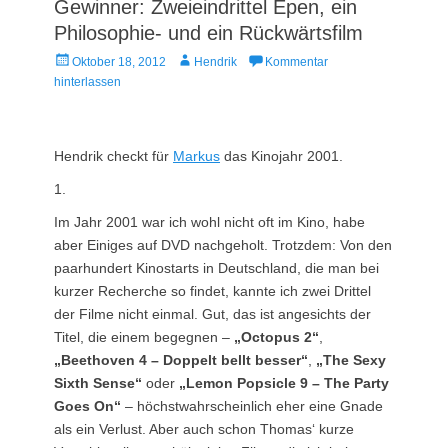
Gewinner: Zweieindrittel Epen, ein
Philosophie- und ein Rückwärtsfilm
Veröffentlicht
Autor
Oktober 18, 2012
Hendrik
Kommentar
am
hinterlassen
Hendrik checkt für
Markus
das Kinojahr 2001.
1.
Im Jahr 2001 war ich wohl nicht oft im Kino, habe
aber Einiges auf DVD nachgeholt. Trotzdem: Von den
paarhundert Kinostarts in Deutschland, die man bei
kurzer Recherche so findet, kannte ich zwei Drittel
der Filme nicht einmal. Gut, das ist angesichts der
Titel, die einem begegnen –
„Octopus 2“
,
„Beethoven 4 – Doppelt bellt besser“
,
„The Sexy
Sixth Sense“
oder
„Lemon Popsicle 9 – The Party
Goes On“
– höchstwahrscheinlich eher eine Gnade
als ein Verlust. Aber auch schon Thomas‘ kurze