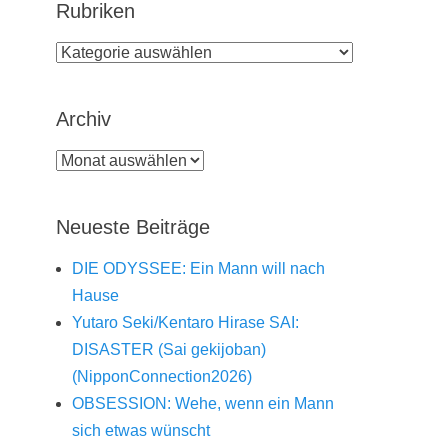
Rubriken
Rubriken
Archiv
Archiv
Neueste Beiträge
DIE ODYSSEE: Ein Mann will nach
Hause
Yutaro Seki/Kentaro Hirase SAI:
DISASTER (Sai gekijoban)
(NipponConnection2026)
OBSESSION: Wehe, wenn ein Mann
sich etwas wünscht