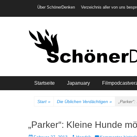
Weiter
Header-Menü
Über SchönerDenken
Verzeichnis aller von uns besp
zum
Inhalt
Hauptmenü
Startseite
Japanuary
Filmpodcastver
Start
»
Die Üblichen Verdächtigen
»
„Parker“:
„Parker“: Kleine Hunde m
Veröffentlicht
Autor