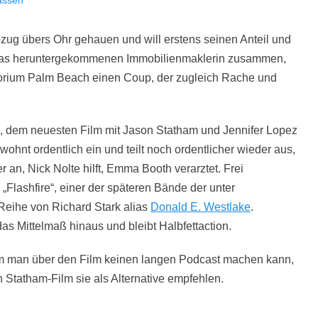
assen
bzug übers Ohr gehauen und will erstens seinen Anteil und
 etwas heruntergekommenen Immobilienmaklerin zusammen,
torium Palm Beach einen Coup, der zugleich Rache und
, dem neuesten Film mit Jason Statham und Jennifer Lopez
ohnt ordentlich ein und teilt noch ordentlicher wieder aus,
er an, Nick Nolte hilft, Emma Booth verarztet. Frei
Flashfire“, einer der späteren Bände der unter
Reihe von Richard Stark alias
Donald E. Westlake
.
as Mittelmaß hinaus und bleibt Halbfettaction.
um man über den Film keinen langen Podcast machen kann,
Statham-Film sie als Alternative empfehlen.