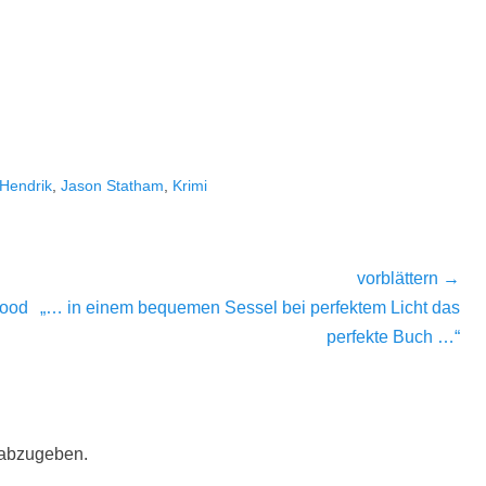
Hendrik
,
Jason Statham
,
Krimi
vorblättern →
Nächster
wood
„… in einem bequemen Sessel bei perfektem Licht das
Beitrag:
perfekte Buch …“
 abzugeben.