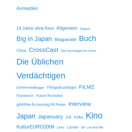
Anmelden
14 Jahre ohne Kino
Allgemein
August
Buch
Big in Japan
Blogparade
CrossCast
China
Der futurologische Leser
Die Üblichen
Verdächtigen
FILMZ
Filmpodcasttipps
EinFilmVieleBlogger
Frankreich
Future Revisited
Interview
gAAAbe Accessing All Areas
Kino
Japan
Japanuary
Juli
Kafka
KulturEURO2008
Länder
Links
Mr. Lee And Me