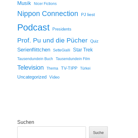
Musik
Nicer Fictions
Nippon Connection
PJ liest
Podcast
Presidents
Prof. Pu und die Pücher
Quiz
Serienflittchen
Star Trek
SetteGialli
Tausendundein Buch
Tausendundein Film
Television
TV-TIPP
Thema
Türkei
Uncategorized
Video
Suchen
Suche