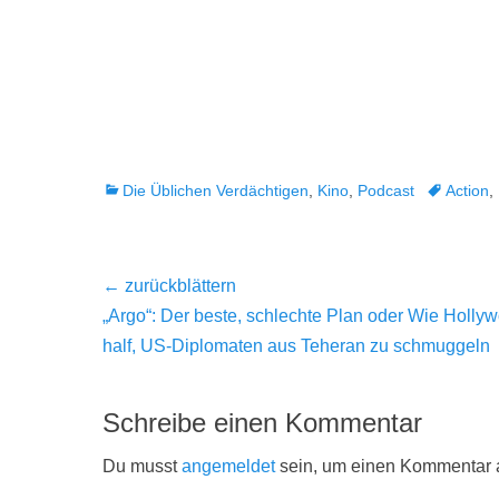
Kategorien
Tags
Die Üblichen Verdächtigen
,
Kino
,
Podcast
Action
,
Beitragsnavigation
← zurückblättern
Vorheriger
„Argo“: Der beste, schlechte Plan oder Wie Holly
Beitrag:
half, US-Diplomaten aus Teheran zu schmuggeln
Schreibe einen Kommentar
Du musst
angemeldet
sein, um einen Kommentar