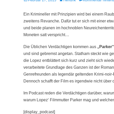
Februar 27, 2013
Hendrik
Kommentar hinterl
am
Ein Krimineller mit Prinzipien wird bei einem Rau
zweitens Revanche. Dafür tut er sich mit einer
und beide planen im hochnoblen Neureichenterri
Moneten satt verspricht…
Die Üblichen Verdächtigen kommen aus
„Parker“
und sind gebremst angetan. Statham steckt wie gew
die Lopez entblättert sich kurz und zieht sich wied
verarbeitete Grundlage des Ganzen ist der Roman „
Genrefreunden als legendär geltenden Krimi-noir-
Dennoch schafft der Film es irgendwie nicht über d
Im Podcast reden die Verdächtigen darüber, war
warum Lopez‘ Filmmutter Parker mag und welchen 
[display_podcast]