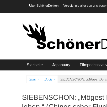
Weiter
Header-Menü
Über SchönerDenken
Verzeichnis aller von uns besp
zum
Inhalt
Hauptmenü
Startseite
Japanuary
Filmpodcastver
Start
»
Buch
»
SIEBENSCHÖN: „Mögest Du in i
SIEBENSCHÖN: „Mögest Du
leben.“ (Chinesischer Fluc