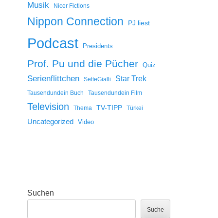
Musik
Nicer Fictions
Nippon Connection
PJ liest
Podcast
Presidents
Prof. Pu und die Pücher
Quiz
Serienflittchen
Star Trek
SetteGialli
Tausendundein Buch
Tausendundein Film
Television
TV-TIPP
Thema
Türkei
Uncategorized
Video
Suchen
Suche