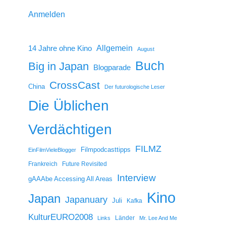
Anmelden
14 Jahre ohne Kino
Allgemein
August
Buch
Big in Japan
Blogparade
CrossCast
China
Der futurologische Leser
Die Üblichen
Verdächtigen
FILMZ
Filmpodcasttipps
EinFilmVieleBlogger
Frankreich
Future Revisited
Interview
gAAAbe Accessing All Areas
Kino
Japan
Japanuary
Juli
Kafka
KulturEURO2008
Länder
Links
Mr. Lee And Me