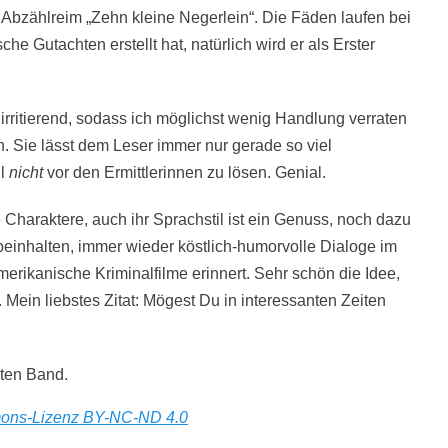
bzählreim „Zehn kleine Negerlein“. Die Fäden laufen bei
 Gutachten erstellt hat, natürlich wird er als Erster
t irritierend, sodass ich möglichst wenig Handlung verraten
 Sie lässt dem Leser immer nur gerade so viel
ll
nicht
vor den Ermittlerinnen zu lösen. Genial.
 Charaktere, auch ihr Sprachstil ist ein Genuss, noch dazu
 beinhalten, immer wieder köstlich-humorvolle Dialoge im
merikanische Kriminalfilme erinnert. Sehr schön die Idee,
 Mein liebstes Zitat: Mögest Du in interessanten Zeiten
iten Band.
ons-Lizenz BY-NC-ND 4.0