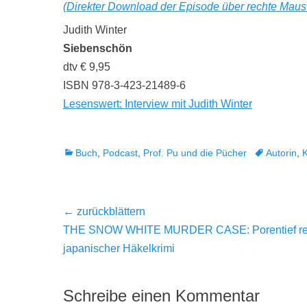
(Direkter Download der Episode über rechte Maus
Judith Winter
Siebenschön
dtv € 9,95
ISBN 978-3-423-21489-6
Lesenswert: Interview mit Judith Winter
Kategorien
Tags
Buch
,
Podcast
,
Prof. Pu und die Pücher
Autorin
,
K
Beitragsnavigation
← zurückblättern
Vorheriger
THE SNOW WHITE MURDER CASE: Porentief re
Beitrag:
japanischer Häkelkrimi
Schreibe einen Kommentar