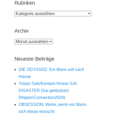
Rubriken
Rubriken
Archiv
Archiv
Neueste Beiträge
DIE ODYSSEE: Ein Mann will nach
Hause
Yutaro Seki/Kentaro Hirase SAI:
DISASTER (Sai gekijoban)
(NipponConnection2026)
OBSESSION: Wehe, wenn ein Mann
sich etwas wünscht