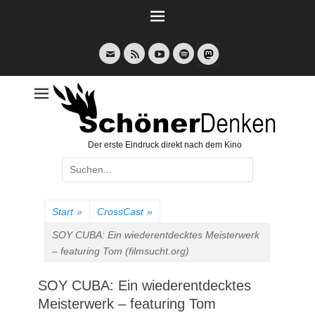
Weiter
zum
Inhalt
E-
Feed
YouTube
Spotify
Mail
Der erste Eindruck direkt nach dem Kino
Suche
nach:
Start
»
CrossCast
»
SOY CUBA: Ein wiederentdecktes Meisterwerk
– featuring Tom (filmsucht.org)
SOY CUBA: Ein wiederentdecktes
Meisterwerk – featuring Tom