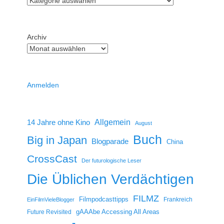
Archiv
Anmelden
14 Jahre ohne Kino
Allgemein
August
Buch
Big in Japan
Blogparade
China
CrossCast
Der futurologische Leser
Die Üblichen Verdächtigen
FILMZ
Filmpodcasttipps
Frankreich
EinFilmVieleBlogger
gAAAbe Accessing All Areas
Future Revisited