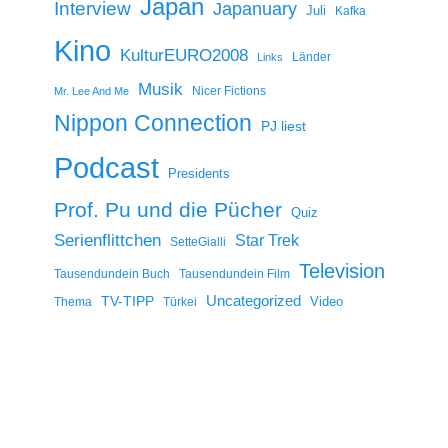
Japan
Interview
Japanuary
Juli
Kafka
Kino
KulturEURO2008
Länder
Links
Musik
Nicer Fictions
Mr. Lee And Me
Nippon Connection
PJ liest
Podcast
Presidents
Prof. Pu und die Pücher
Quiz
Serienflittchen
Star Trek
SetteGialli
Television
Tausendundein Buch
Tausendundein Film
Uncategorized
TV-TIPP
Video
Thema
Türkei