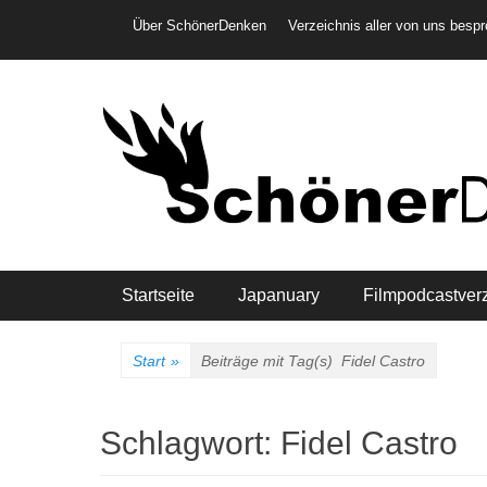
Weiter
Header-Menü
Über SchönerDenken
Verzeichnis aller von uns besp
zum
Inhalt
Hauptmenü
Startseite
Japanuary
Filmpodcastver
Start
»
Beiträge mit Tag(s)
Fidel Castro
Schlagwort:
Fidel Castro