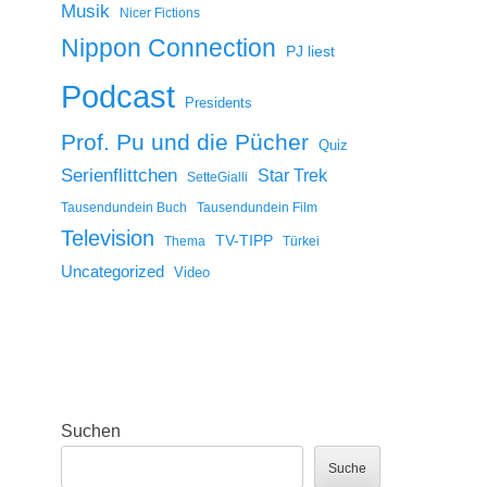
Musik
Nicer Fictions
Nippon Connection
PJ liest
Podcast
Presidents
Prof. Pu und die Pücher
Quiz
Serienflittchen
Star Trek
SetteGialli
Tausendundein Buch
Tausendundein Film
Television
TV-TIPP
Thema
Türkei
Uncategorized
Video
Suchen
Suche