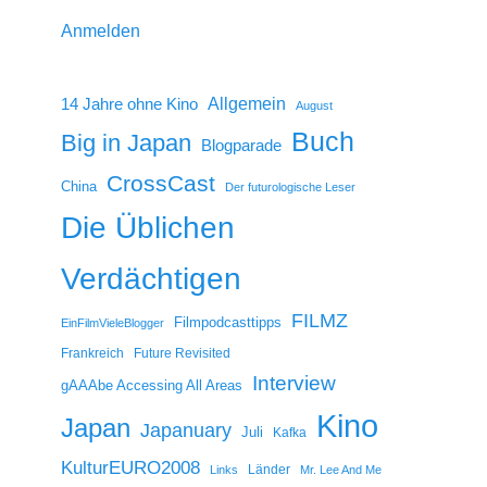
Anmelden
14 Jahre ohne Kino
Allgemein
August
Buch
Big in Japan
Blogparade
CrossCast
China
Der futurologische Leser
Die Üblichen
Verdächtigen
FILMZ
Filmpodcasttipps
EinFilmVieleBlogger
Frankreich
Future Revisited
Interview
gAAAbe Accessing All Areas
Kino
Japan
Japanuary
Juli
Kafka
KulturEURO2008
Länder
Links
Mr. Lee And Me