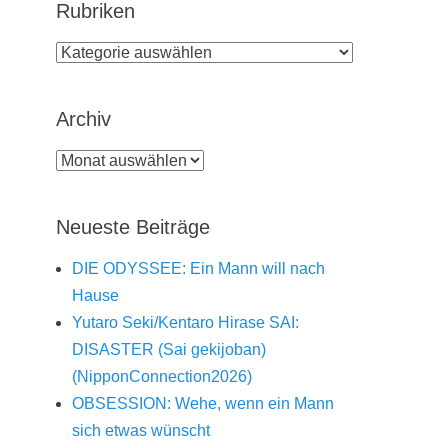
Rubriken
Rubriken
Archiv
Archiv
Neueste Beiträge
DIE ODYSSEE: Ein Mann will nach
Hause
Yutaro Seki/Kentaro Hirase SAI:
DISASTER (Sai gekijoban)
(NipponConnection2026)
OBSESSION: Wehe, wenn ein Mann
sich etwas wünscht