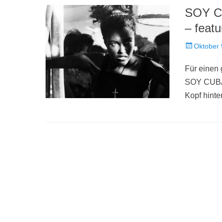
SOY CU
– featu
Veröffentlich
Oktober 
am
Für einen
SOY CUBA 
Kopf hinte