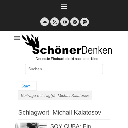
Weiter
zum
Inhalt
E-
Feed
YouTube
Spotify
Mail
Der erste Eindruck direkt nach dem Kino
Suche
nach:
Start
»
Beiträge mit Tag(s)
Michail Kalatosov
Schlagwort:
Michail Kalatosov
SOY CUBA: Ein