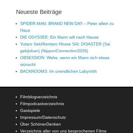
Neueste Beiträge
SPIDER-MAN: BRAND NEW DAY – Peter allein zu
Haus
DIE ODYSSEE: Ein Mann will nach Hause
Yutaro Seki/Kentaro Hirase SAI: DISASTER (Sai
gekijoban) (NipponConnection2026)
OBSESSION: Wehe, wenn ein Mann sich etwas
wünscht
BACKROOMS: Im unendlichen Labyrinth
Filmblogverzeichnis
Filmpodcastverzeichnis
Gastspiele
Impressum/Datenschutz
Über SchönerDenken
Verzeichnis aller von uns besprochenen Filme