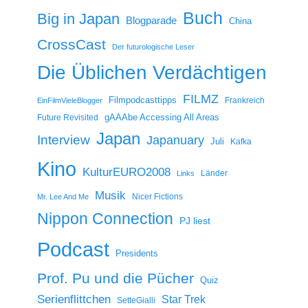
Buch
Big in Japan
Blogparade
China
CrossCast
Der futurologische Leser
Die Üblichen Verdächtigen
FILMZ
Filmpodcasttipps
Frankreich
EinFilmVieleBlogger
gAAAbe Accessing All Areas
Future Revisited
Japan
Interview
Japanuary
Juli
Kafka
Kino
KulturEURO2008
Länder
Links
Musik
Nicer Fictions
Mr. Lee And Me
Nippon Connection
PJ liest
Podcast
Presidents
Prof. Pu und die Pücher
Quiz
Serienflittchen
Star Trek
SetteGialli