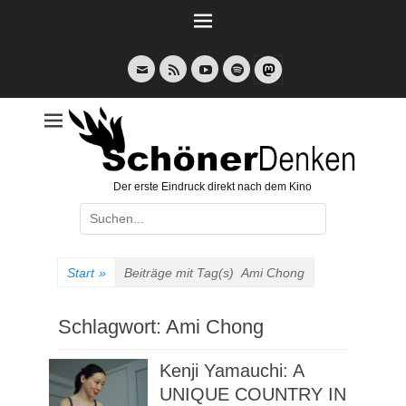
Weiter
zum
Inhalt
E-
Feed
YouTube
Spotify
Mail
Der erste Eindruck direkt nach dem Kino
Suche
nach:
Start
»
Beiträge mit Tag(s)
Ami Chong
Schlagwort:
Ami Chong
Kenji Yamauchi: A
UNIQUE COUNTRY IN