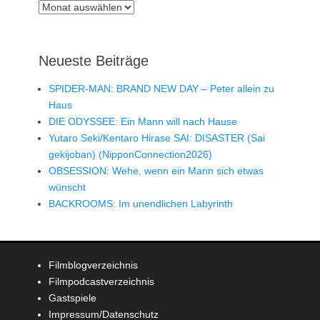
Archiv
Neueste Beiträge
SPIDER-MAN: BRAND NEW DAY – Peter allein zu
Haus
DIE ODYSSEE: Ein Mann will nach Hause
Yutaro Seki/Kentaro Hirase SAI: DISASTER (Sai
gekijoban) (NipponConnection2026)
OBSESSION: Wehe, wenn ein Mann sich etwas
wünscht
BACKROOMS: Im unendlichen Labyrinth
Filmblogverzeichnis
Filmpodcastverzeichnis
Gastspiele
Impressum/Datenschutz