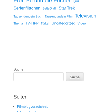
Prof. Pu und die Pücher
Quiz
Serienflittchen
Star Trek
SetteGialli
Television
Tausendundein Buch
Tausendundein Film
Uncategorized
TV-TIPP
Video
Thema
Türkei
Suchen
Suche
Seiten
Filmblogverzeichnis