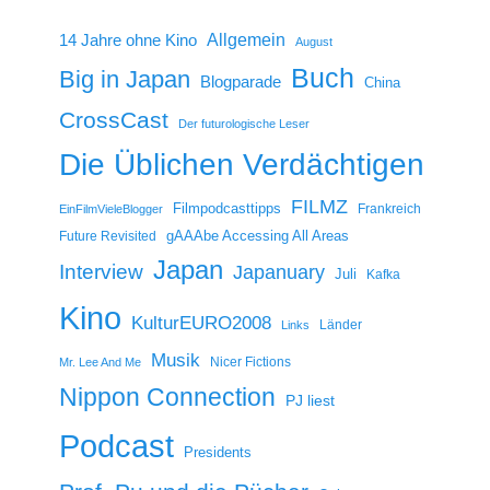
14 Jahre ohne Kino
Allgemein
August
Buch
Big in Japan
Blogparade
China
CrossCast
Der futurologische Leser
Die Üblichen Verdächtigen
FILMZ
Filmpodcasttipps
Frankreich
EinFilmVieleBlogger
gAAAbe Accessing All Areas
Future Revisited
Japan
Interview
Japanuary
Juli
Kafka
Kino
KulturEURO2008
Länder
Links
Musik
Nicer Fictions
Mr. Lee And Me
Nippon Connection
PJ liest
Podcast
Presidents