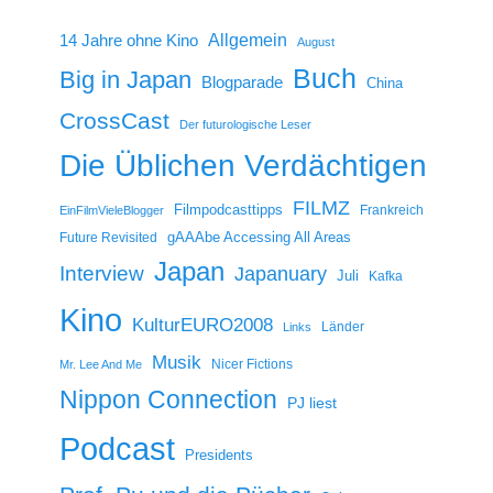
14 Jahre ohne Kino
Allgemein
August
Buch
Big in Japan
Blogparade
China
CrossCast
Der futurologische Leser
Die Üblichen Verdächtigen
FILMZ
Filmpodcasttipps
Frankreich
EinFilmVieleBlogger
gAAAbe Accessing All Areas
Future Revisited
Japan
Interview
Japanuary
Juli
Kafka
Kino
KulturEURO2008
Länder
Links
Musik
Nicer Fictions
Mr. Lee And Me
Nippon Connection
PJ liest
Podcast
Presidents