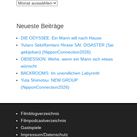
Archiv
Neueste Beiträge
DIE ODYSSEE: Ein Mann will nach Hause
Yutaro Seki/Kentaro Hirase SAI: DISASTER (Sai
gekijoban) (NipponConnection2026)
OBSESSION: Wehe, wenn ein Mann sich etwas
wünscht
BACKROOMS: Im unendlichen Labyrinth
Yuta Shimotsu: NEW GROUP
(NipponConnection2026)
Filmblogverzeichnis
Filmpodcastverzeichnis
Gastspiele
Impressum/Datenschutz