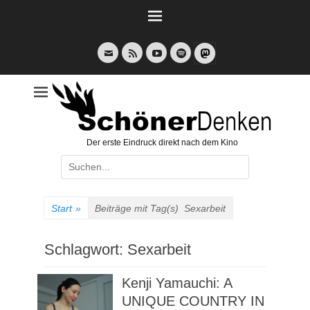
Weiter
zum
Inhalt
E-
Feed
YouTube
Spotify
Mail
Der erste Eindruck direkt nach dem Kino
Suche
nach:
Start
»
Beiträge mit Tag(s)
Sexarbeit
Schlagwort:
Sexarbeit
Kenji Yamauchi: A
UNIQUE COUNTRY IN