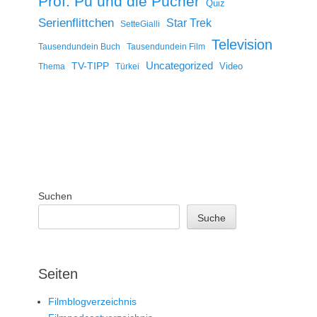
Prof. Pu und die Pücher
Quiz
Serienflittchen
Star Trek
SetteGialli
Television
Tausendundein Buch
Tausendundein Film
Uncategorized
TV-TIPP
Video
Thema
Türkei
Suchen
Suche
Seiten
Filmblogverzeichnis