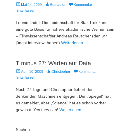
Veröffentlicht
Autor
Mai 14, 2009
Gastautor
Kommentar
am
hinterlassen
Leonie findet: Die Leidenschaft für Star Trek kann
eine gute Basis für höhere akademische Weihen sein
– Filmwissenschaftler Andreas Rauscher (den wir
jüngst interviewt haben)
Weiterlesen …
T minus 27: Warten auf Data
Veröffentlicht
Autor
April 10, 2009
Christopher
Kommentar
am
hinterlassen
Noch 27 Tage und Christopher fiebert den
denkenden Maschinen entgegen: Der „Spiegel“ hat
es gemeldet, aber „Science“ hat es schon vorher
gewusst. Yes they can!
Weiterlesen …
Suchen