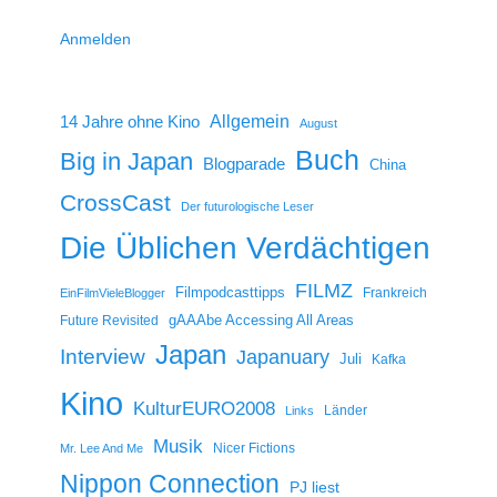
Anmelden
14 Jahre ohne Kino
Allgemein
August
Buch
Big in Japan
Blogparade
China
CrossCast
Der futurologische Leser
Die Üblichen Verdächtigen
FILMZ
Filmpodcasttipps
Frankreich
EinFilmVieleBlogger
gAAAbe Accessing All Areas
Future Revisited
Japan
Interview
Japanuary
Juli
Kafka
Kino
KulturEURO2008
Länder
Links
Musik
Nicer Fictions
Mr. Lee And Me
Nippon Connection
PJ liest