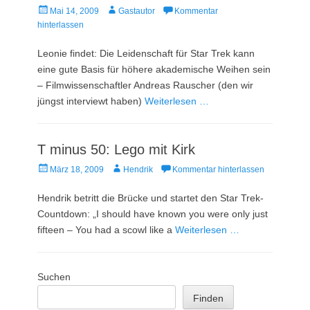
Veröffentlicht
Autor
Mai 14, 2009
Gastautor
Kommentar
am
hinterlassen
Leonie findet: Die Leidenschaft für Star Trek kann
eine gute Basis für höhere akademische Weihen sein
– Filmwissenschaftler Andreas Rauscher (den wir
jüngst interviewt haben)
Weiterlesen …
T minus 50: Lego mit Kirk
Veröffentlicht
Autor
März 18, 2009
Hendrik
Kommentar hinterlassen
am
Hendrik betritt die Brücke und startet den Star Trek-
Countdown: „I should have known you were only just
fifteen – You had a scowl like a
Weiterlesen …
Suchen
Finden