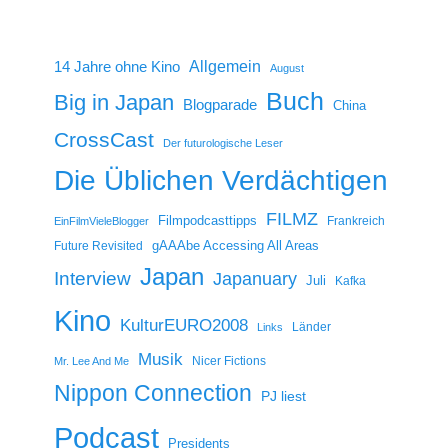
14 Jahre ohne Kino
Allgemein
August
Buch
Big in Japan
Blogparade
China
CrossCast
Der futurologische Leser
Die Üblichen Verdächtigen
FILMZ
Filmpodcasttipps
Frankreich
EinFilmVieleBlogger
gAAAbe Accessing All Areas
Future Revisited
Japan
Interview
Japanuary
Juli
Kafka
Kino
KulturEURO2008
Länder
Links
Musik
Nicer Fictions
Mr. Lee And Me
Nippon Connection
PJ liest
Podcast
Presidents