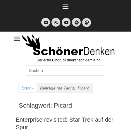
Weiter
zum
Inhalt
E-
Feed
YouTube
Spotify
Mail
Der erste Eindruck direkt nach dem Kino
Suche
nach:
Start
»
Beiträge mit Tag(s)
Picard
Schlagwort:
Picard
Enterprise revisited: Star Trek auf der
Spur