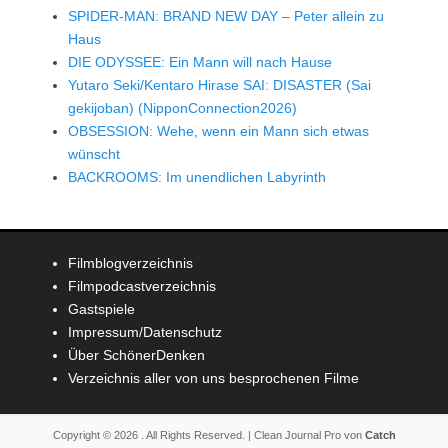
SPIDER-MAN: BRAND NEW DAY – Peter allein zu
Haus
DIE ODYSSEE: Ein Mann will nach Hause
Yutaro Seki/Kentaro Hirase SAI: DISASTER (Sai
gekijoban) (NipponConnection2026)
OBSESSION: Wehe, wenn ein Mann sich etwas
wünscht
BACKROOMS: Im unendlichen Labyrinth
Filmblogverzeichnis
Filmpodcastverzeichnis
Gastspiele
Impressum/Datenschutz
Über SchönerDenken
Verzeichnis aller von uns besprochenen Filme
Copyright © 2026
. All Rights Reserved. | Clean Journal Pro von
Catch