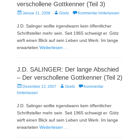
verschollene Gottkenner (Teil 3)
Veröffentlicht
Autor
Januar 21, 2008
Goetz
Kommentar hinterlassen
am
J.D. Salinger wollte irgendwann kein öffentlicher
Schriftsteller mehr sein. Seit 1965 schweigt er. Götz
wirft einen Blick auf sein Leben und Werk. Im lange
erwarteten
Weiterlesen …
J.D. SALINGER: Der lange Abschied
– Der verschollene Gottkenner (Teil 2)
Veröffentlicht
Autor
Dezember 13, 2007
Goetz
Kommentar
am
hinterlassen
J.D. Salinger wollte irgendwann kein öffentlicher
Schriftsteller mehr sein. Seit 1965 schweigt er. Götz
wirft einen Blick auf sein Leben und Werk. Im lange
erwarteten
Weiterlesen …