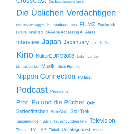
CrossCast
Der futurologische Leser
Die Üblichen Verdächtigen
FILMZ
Filmpodcasttipps
Frankreich
EinFilmVieleBlogger
gAAAbe Accessing All Areas
Future Revisited
Japan
Interview
Japanuary
Juli
Kafka
Kino
KulturEURO2008
Länder
Links
Musik
Nicer Fictions
Mr. Lee And Me
Nippon Connection
PJ liest
Podcast
Presidents
Prof. Pu und die Pücher
Quiz
Serienflittchen
Star Trek
SetteGialli
Television
Tausendundein Buch
Tausendundein Film
Uncategorized
TV-TIPP
Video
Thema
Türkei