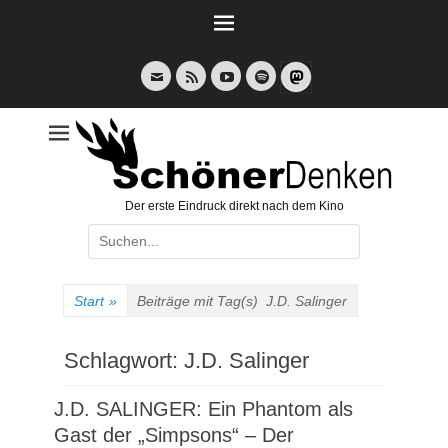
Weiter
zum
Inhalt
E-
Feed
YouTube
Spotify
Mail
Der erste Eindruck direkt nach dem Kino
Suche
nach:
Start
»
Beiträge mit Tag(s)
J.D. Salinger
Schlagwort:
J.D. Salinger
J.D. SALINGER: Ein Phantom als
Gast der „Simpsons“ – Der