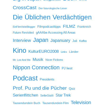
CrossCast
Der futurologische Leser
Die Üblichen Verdächtigen
FILMZ
Filmpodcasttipps
Frankreich
EinFilmVieleBlogger
gAAAbe Accessing All Areas
Future Revisited
Japan
Interview
Japanuary
Juli
Kafka
Kino
KulturEURO2008
Länder
Links
Musik
Nicer Fictions
Mr. Lee And Me
Nippon Connection
PJ liest
Podcast
Presidents
Prof. Pu und die Pücher
Quiz
Serienflittchen
Star Trek
SetteGialli
Television
Tausendundein Buch
Tausendundein Film