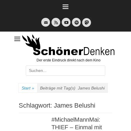
Weiter
zum
Inhalt
E-
Feed
YouTube
Spotify
Mail
Der erste Eindruck direkt nach dem Kino
Suche
nach:
Start
»
Beiträge mit Tag(s)
James Belushi
Schlagwort:
James Belushi
#MichaelMannMai:
THIEF – Einmal mit