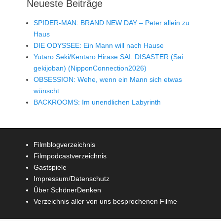
Neueste Beiträge
SPIDER-MAN: BRAND NEW DAY – Peter allein zu
Haus
DIE ODYSSEE: Ein Mann will nach Hause
Yutaro Seki/Kentaro Hirase SAI: DISASTER (Sai
gekijoban) (NipponConnection2026)
OBSESSION: Wehe, wenn ein Mann sich etwas
wünscht
BACKROOMS: Im unendlichen Labyrinth
Filmblogverzeichnis
Filmpodcastverzeichnis
Gastspiele
Impressum/Datenschutz
Über SchönerDenken
Verzeichnis aller von uns besprochenen Filme