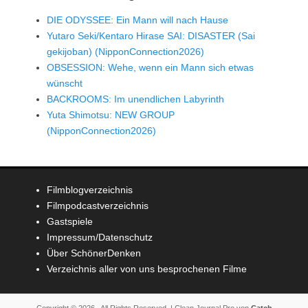
DIE ODYSSEE: Ein Mann will nach Hause
Yutaro Seki/Kentaro Hirase SAI: DISASTER (Sai
gekijoban) (NipponConnection2026)
OBSESSION: Wehe, wenn ein Mann sich etwas
wünscht
BACKROOMS: Im unendlichen Labyrinth
Yuta Shimotsu: NEW GROUP
(NipponConnection2026)
Filmblogverzeichnis
Filmpodcastverzeichnis
Gastspiele
Impressum/Datenschutz
Über SchönerDenken
Verzeichnis aller von uns besprochenen Filme
Copyright © 2026
. All Rights Reserved. | Clean Journal Pro von
Catch