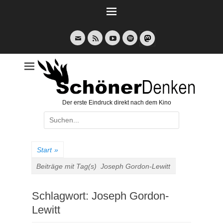
Weiter
zum
Inhalt
E-
Feed
YouTube
Spotify
Mail
Der erste Eindruck direkt nach dem Kino
Suche
nach:
Start
»
Beiträge mit Tag(s)
Joseph Gordon-Lewitt
Schlagwort:
Joseph Gordon-
Lewitt