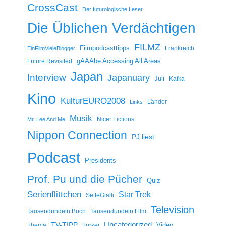
CrossCast
Der futurologische Leser
Die Üblichen Verdächtigen
FILMZ
Filmpodcasttipps
Frankreich
EinFilmVieleBlogger
gAAAbe Accessing All Areas
Future Revisited
Japan
Interview
Japanuary
Juli
Kafka
Kino
KulturEURO2008
Länder
Links
Musik
Nicer Fictions
Mr. Lee And Me
Nippon Connection
PJ liest
Podcast
Presidents
Prof. Pu und die Pücher
Quiz
Serienflittchen
Star Trek
SetteGialli
Television
Tausendundein Buch
Tausendundein Film
Uncategorized
TV-TIPP
Video
Thema
Türkei