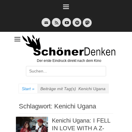
Weiter
zum
Inhalt
E-
Feed
YouTube
Spotify
Mail
Der erste Eindruck direkt nach dem Kino
Suche
nach:
Start
»
Beiträge mit Tag(s)
Kenichi Ugana
Schlagwort:
Kenichi Ugana
Kenichi Ugana: I FELL
IN LOVE WITH A Z-