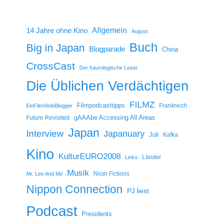
14 Jahre ohne Kino
Allgemein
August
Buch
Big in Japan
Blogparade
China
CrossCast
Der futurologische Leser
Die Üblichen Verdächtigen
FILMZ
Filmpodcasttipps
Frankreich
EinFilmVieleBlogger
gAAAbe Accessing All Areas
Future Revisited
Japan
Interview
Japanuary
Juli
Kafka
Kino
KulturEURO2008
Länder
Links
Musik
Nicer Fictions
Mr. Lee And Me
Nippon Connection
PJ liest
Podcast
Presidents