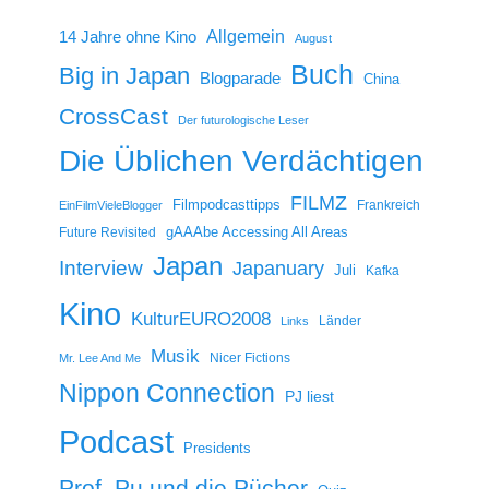
14 Jahre ohne Kino
Allgemein
August
Buch
Big in Japan
Blogparade
China
CrossCast
Der futurologische Leser
Die Üblichen Verdächtigen
FILMZ
Filmpodcasttipps
Frankreich
EinFilmVieleBlogger
gAAAbe Accessing All Areas
Future Revisited
Japan
Interview
Japanuary
Juli
Kafka
Kino
KulturEURO2008
Länder
Links
Musik
Nicer Fictions
Mr. Lee And Me
Nippon Connection
PJ liest
Podcast
Presidents
Prof. Pu und die Pücher