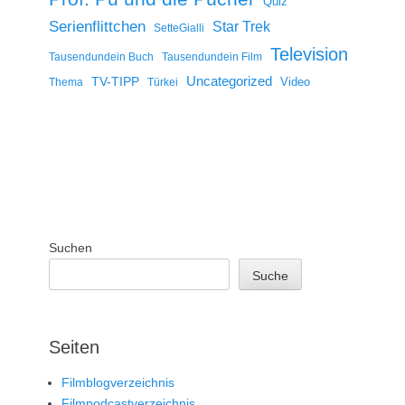
Quiz
Serienflittchen
Star Trek
SetteGialli
Television
Tausendundein Buch
Tausendundein Film
Uncategorized
TV-TIPP
Video
Thema
Türkei
Suchen
Suche
Seiten
Filmblogverzeichnis
Filmpodcastverzeichnis