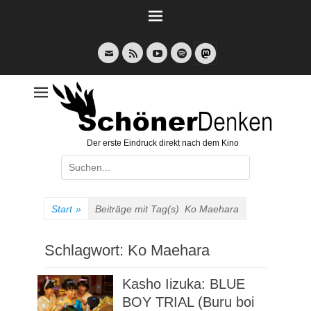
Weiter
zum
Inhalt
E-
Feed
YouTube
Spotify
Mail
Der erste Eindruck direkt nach dem Kino
Suche
nach:
Start
»
Beiträge mit Tag(s)
Ko Maehara
Schlagwort:
Ko Maehara
Kasho Iizuka: BLUE
BOY TRIAL (Buru boi