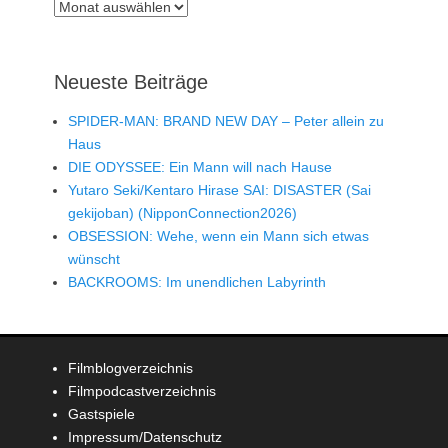
Archiv
Neueste Beiträge
SPIDER-MAN: BRAND NEW DAY – Peter allein zu
Haus
DIE ODYSSEE: Ein Mann will nach Hause
Yutaro Seki/Kentaro Hirase SAI: DISASTER (Sai
gekijoban) (NipponConnection2026)
OBSESSION: Wehe, wenn ein Mann sich etwas
wünscht
BACKROOMS: Im unendlichen Labyrinth
Filmblogverzeichnis
Filmpodcastverzeichnis
Gastspiele
Impressum/Datenschutz