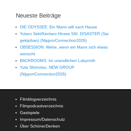
Neueste Beiträge
DIE ODYSSEE: Ein Mann will nach Hause
Yutaro Seki/Kentaro Hirase SAI: DISASTER (Sai
gekijoban) (NipponConnection2026)
OBSESSION: Wehe, wenn ein Mann sich etwas
wünscht
BACKROOMS: Im unendlichen Labyrinth
Yuta Shimotsu: NEW GROUP
(NipponConnection2026)
Filmblogverzeichnis
Filmpodcastverzeichnis
Gastspiele
Impressum/Datenschutz
Über SchönerDenken