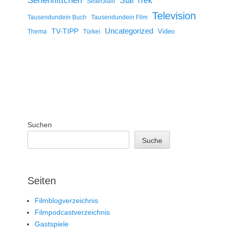
Serienflittchen
Star Trek
SetteGialli
Television
Tausendundein Buch
Tausendundein Film
Uncategorized
TV-TIPP
Video
Thema
Türkei
Suchen
Suche
Seiten
Filmblogverzeichnis
Filmpodcastverzeichnis
Gastspiele