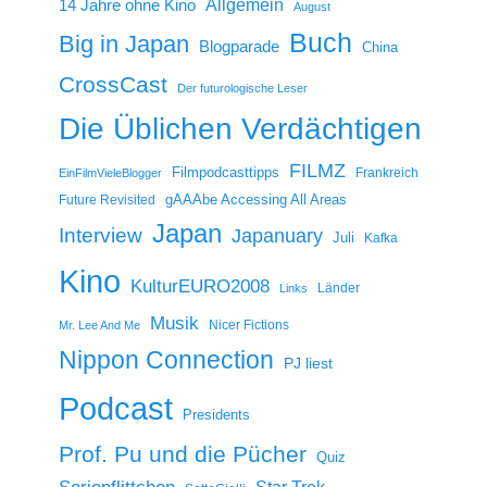
14 Jahre ohne Kino
Allgemein
August
Buch
Big in Japan
Blogparade
China
CrossCast
Der futurologische Leser
Die Üblichen Verdächtigen
FILMZ
Filmpodcasttipps
Frankreich
EinFilmVieleBlogger
gAAAbe Accessing All Areas
Future Revisited
Japan
Interview
Japanuary
Juli
Kafka
Kino
KulturEURO2008
Länder
Links
Musik
Nicer Fictions
Mr. Lee And Me
Nippon Connection
PJ liest
Podcast
Presidents
Prof. Pu und die Pücher
Quiz