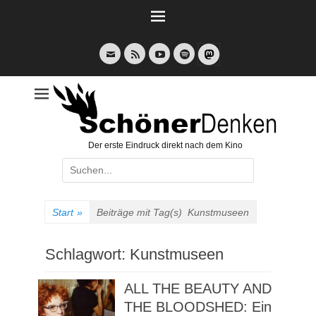
Weiter
zum
Inhalt
E-
Feed
YouTube
Spotify
Mail
Der erste Eindruck direkt nach dem Kino
Suche
nach:
Start
»
Beiträge mit Tag(s)
Kunstmuseen
Schlagwort:
Kunstmuseen
ALL THE BEAUTY AND
THE BLOODSHED: Ein