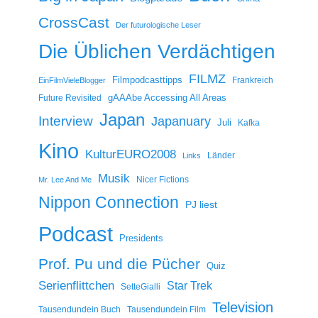
CrossCast
Der futurologische Leser
Die Üblichen Verdächtigen
FILMZ
Filmpodcasttipps
Frankreich
EinFilmVieleBlogger
gAAAbe Accessing All Areas
Future Revisited
Japan
Interview
Japanuary
Juli
Kafka
Kino
KulturEURO2008
Länder
Links
Musik
Nicer Fictions
Mr. Lee And Me
Nippon Connection
PJ liest
Podcast
Presidents
Prof. Pu und die Pücher
Quiz
Serienflittchen
Star Trek
SetteGialli
Television
Tausendundein Buch
Tausendundein Film