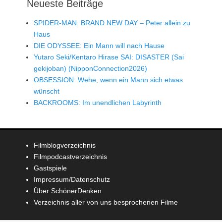
Neueste Beiträge
SPIDER-MAN: BRAND NEW DAY – Peter allein zu
Haus
DIE ODYSSEE: Ein Mann will nach Hause
Yutaro Seki/Kentaro Hirase SAI: DISASTER (Sai
gekijoban) (NipponConnection2026)
OBSESSION: Wehe, wenn ein Mann sich etwas
wünscht
BACKROOMS: Im unendlichen Labyrinth
Filmblogverzeichnis
Filmpodcastverzeichnis
Gastspiele
Impressum/Datenschutz
Über SchönerDenken
Verzeichnis aller von uns besprochenen Filme