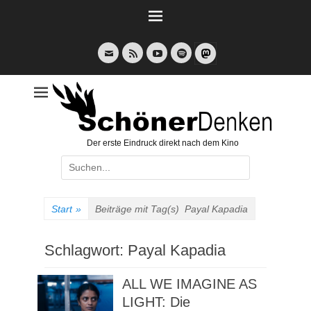
Weiter
zum
Inhalt
E-
Feed
YouTube
Spotify
Mail
Der erste Eindruck direkt nach dem Kino
Suche
nach:
Start
»
Beiträge mit Tag(s)
Payal Kapadia
Schlagwort:
Payal Kapadia
ALL WE IMAGINE AS
LIGHT: Die