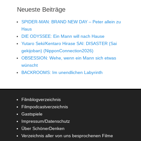
Neueste Beiträge
SPIDER-MAN: BRAND NEW DAY – Peter allein zu
Haus
DIE ODYSSEE: Ein Mann will nach Hause
Yutaro Seki/Kentaro Hirase SAI: DISASTER (Sai
gekijoban) (NipponConnection2026)
OBSESSION: Wehe, wenn ein Mann sich etwas
wünscht
BACKROOMS: Im unendlichen Labyrinth
Filmblogverzeichnis
Filmpodcastverzeichnis
Gastspiele
Impressum/Datenschutz
Über SchönerDenken
Verzeichnis aller von uns besprochenen Filme