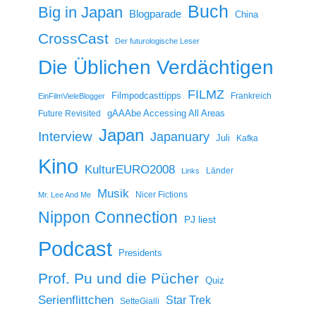
Buch
Big in Japan
Blogparade
China
CrossCast
Der futurologische Leser
Die Üblichen Verdächtigen
FILMZ
Filmpodcasttipps
Frankreich
EinFilmVieleBlogger
gAAAbe Accessing All Areas
Future Revisited
Japan
Interview
Japanuary
Juli
Kafka
Kino
KulturEURO2008
Länder
Links
Musik
Nicer Fictions
Mr. Lee And Me
Nippon Connection
PJ liest
Podcast
Presidents
Prof. Pu und die Pücher
Quiz
Serienflittchen
Star Trek
SetteGialli