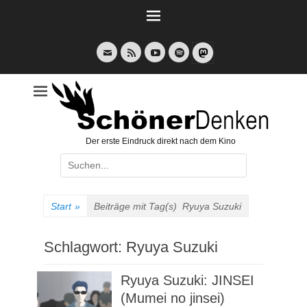
Weiter
zum
Inhalt
E-
Feed
YouTube
Spotify
Mail
Der erste Eindruck direkt nach dem Kino
Suche
nach:
Start
»
Beiträge mit Tag(s)
Ryuya Suzuki
Schlagwort:
Ryuya Suzuki
Ryuya Suzuki: JINSEI
(Mumei no jinsei)