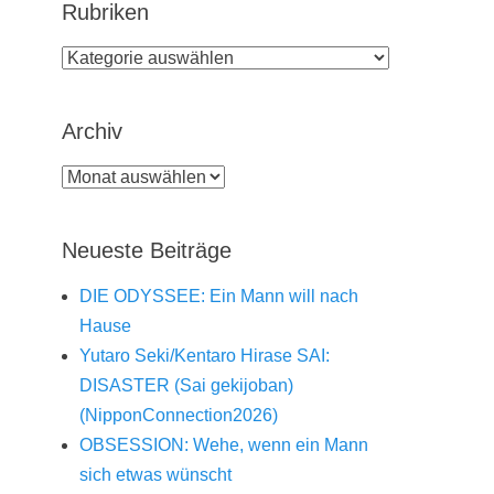
Rubriken
Rubriken
Archiv
Archiv
Neueste Beiträge
DIE ODYSSEE: Ein Mann will nach
Hause
Yutaro Seki/Kentaro Hirase SAI:
DISASTER (Sai gekijoban)
(NipponConnection2026)
OBSESSION: Wehe, wenn ein Mann
sich etwas wünscht