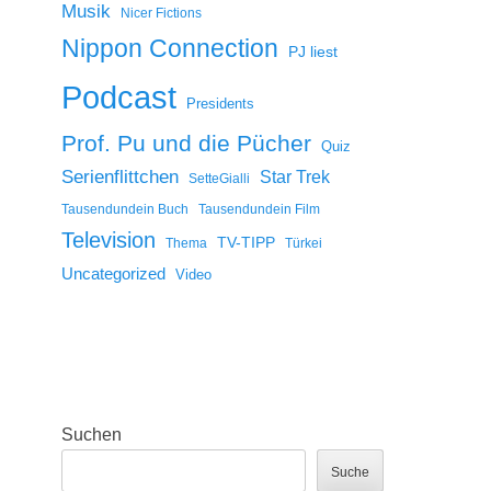
Musik
Nicer Fictions
Nippon Connection
PJ liest
Podcast
Presidents
Prof. Pu und die Pücher
Quiz
Serienflittchen
Star Trek
SetteGialli
Tausendundein Buch
Tausendundein Film
Television
TV-TIPP
Thema
Türkei
Uncategorized
Video
Suchen
Suche