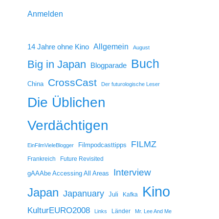
Anmelden
14 Jahre ohne Kino
Allgemein
August
Buch
Big in Japan
Blogparade
CrossCast
China
Der futurologische Leser
Die Üblichen
Verdächtigen
FILMZ
Filmpodcasttipps
EinFilmVieleBlogger
Frankreich
Future Revisited
Interview
gAAAbe Accessing All Areas
Kino
Japan
Japanuary
Juli
Kafka
KulturEURO2008
Länder
Links
Mr. Lee And Me