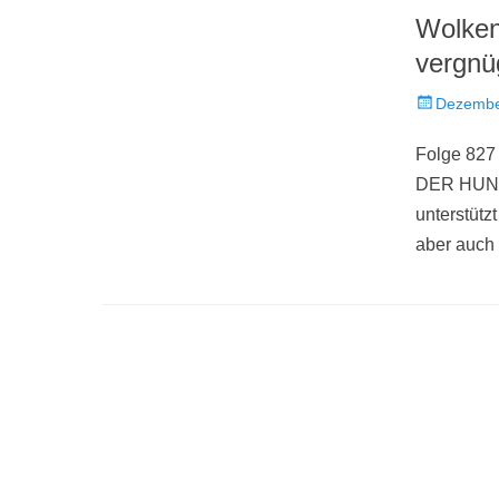
Wolken
vergnü
Veröffentlich
Dezembe
am
Folge 827
DER HUND
unterstütz
aber auch