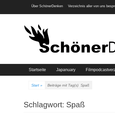
Weiter
Header-Menü
Über SchönerDenken
Verzeichnis aller von uns besp
zum
Inhalt
Hauptmenü
Startseite
Japanuary
Filmpodcastver
Start
»
Beiträge mit Tag(s)
Spaß
Schlagwort:
Spaß