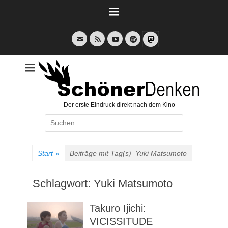
Weiter
zum
Inhalt
E-
Feed
YouTube
Spotify
Mail
Der erste Eindruck direkt nach dem Kino
Suche
nach:
Start
»
Beiträge mit Tag(s)
Yuki Matsumoto
Schlagwort:
Yuki Matsumoto
Takuro Ijichi:
VICISSITUDE