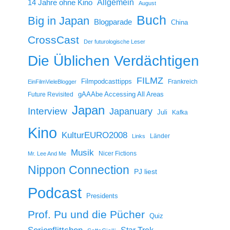
14 Jahre ohne Kino
Allgemein
August
Buch
Big in Japan
Blogparade
China
CrossCast
Der futurologische Leser
Die Üblichen Verdächtigen
FILMZ
Filmpodcasttipps
Frankreich
EinFilmVieleBlogger
gAAAbe Accessing All Areas
Future Revisited
Japan
Interview
Japanuary
Juli
Kafka
Kino
KulturEURO2008
Länder
Links
Musik
Nicer Fictions
Mr. Lee And Me
Nippon Connection
PJ liest
Podcast
Presidents
Prof. Pu und die Pücher
Quiz