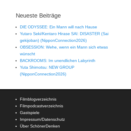
Neueste Beiträge
DIE ODYSSEE: Ein Mann will nach Hause
Yutaro Seki/Kentaro Hirase SAI: DISASTER (Sai
gekijoban) (NipponConnection2026)
OBSESSION: Wehe, wenn ein Mann sich etwas
wünscht
BACKROOMS: Im unendlichen Labyrinth
Yuta Shimotsu: NEW GROUP
(NipponConnection2026)
Filmblogverzeichnis
Filmpodcastverzeichnis
Gastspiele
Impressum/Datenschutz
Über SchönerDenken