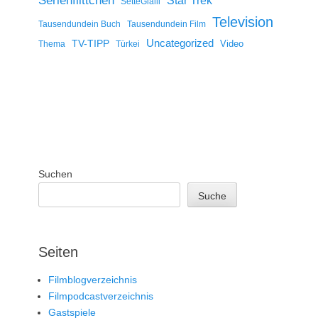
Serienflittchen
Star Trek
SetteGialli
Television
Tausendundein Buch
Tausendundein Film
Uncategorized
TV-TIPP
Video
Thema
Türkei
Suchen
Suche
Seiten
Filmblogverzeichnis
Filmpodcastverzeichnis
Gastspiele