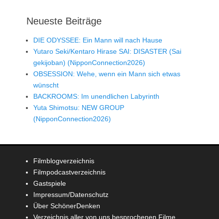
Neueste Beiträge
DIE ODYSSEE: Ein Mann will nach Hause
Yutaro Seki/Kentaro Hirase SAI: DISASTER (Sai
gekijoban) (NipponConnection2026)
OBSESSION: Wehe, wenn ein Mann sich etwas
wünscht
BACKROOMS: Im unendlichen Labyrinth
Yuta Shimotsu: NEW GROUP
(NipponConnection2026)
Filmblogverzeichnis
Filmpodcastverzeichnis
Gastspiele
Impressum/Datenschutz
Über SchönerDenken
Verzeichnis aller von uns besprochenen Filme