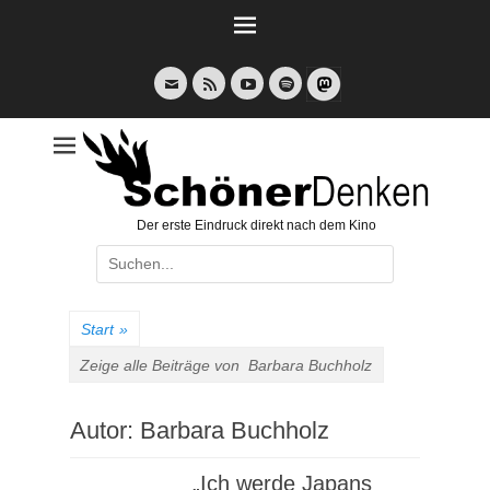
Weiter
zum
Inhalt
E-
Feed
YouTube
Spotify
Mail
Der erste Eindruck direkt nach dem Kino
Suche
nach:
Start
»
Zeige alle Beiträge von
Barbara Buchholz
Autor:
Barbara Buchholz
„Ich werde Japans