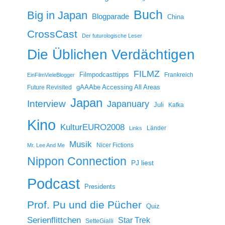
Buch
Big in Japan
Blogparade
China
CrossCast
Der futurologische Leser
Die Üblichen Verdächtigen
FILMZ
Filmpodcasttipps
Frankreich
EinFilmVieleBlogger
gAAAbe Accessing All Areas
Future Revisited
Japan
Interview
Japanuary
Juli
Kafka
Kino
KulturEURO2008
Länder
Links
Musik
Nicer Fictions
Mr. Lee And Me
Nippon Connection
PJ liest
Podcast
Presidents
Prof. Pu und die Pücher
Quiz
Serienflittchen
Star Trek
SetteGialli