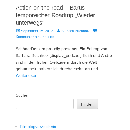
Action on the road – Barus
temporeicher Roadtrip „Wieder
unterwegs“
Veröffentlicht
Autor
September 15, 2013
Barbara Buchholz
am
Kommentar hinterlassen
SchönerDenken proudly presents: Ein Beitrag von
Barbara Buchholz [display_podcast] Edith und André
sind in den frühen Siebzigern durch die Welt
gebummelt, haben sich durchgeschnorrt und
Weiterlesen …
Suchen
Finden
Filmblogverzeichnis