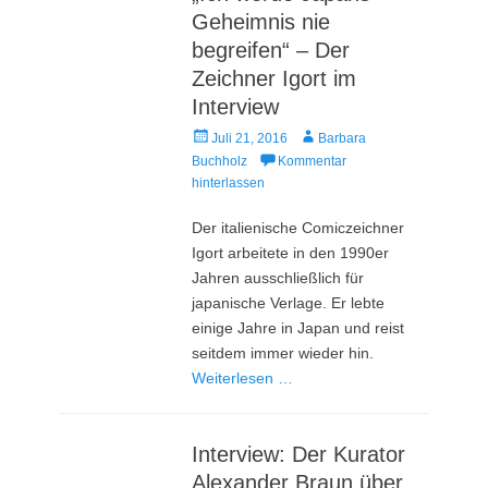
Geheimnis nie
begreifen“ – Der
Zeichner Igort im
Interview
Veröffentlicht
Autor
Juli 21, 2016
Barbara
am
Buchholz
Kommentar
hinterlassen
Der italienische Comiczeichner
Igort arbeitete in den 1990er
Jahren ausschließlich für
japanische Verlage. Er lebte
einige Jahre in Japan und reist
seitdem immer wieder hin.
Weiterlesen …
Interview: Der Kurator
Alexander Braun über