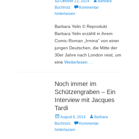
Veröffentlicht
Autor
Oktober 22, 2014
Barbara
am
Buchholz
Kommentar
hinterlassen
Barbara Yelin © Reprodukt
Barbara Yelin erzählt in ihrem
Comic-Roman „Irmina“ von einer
jungen Deutschen, die Mitte der
30er Jahre nach London reist, um
eine
Weiterlesen …
Noch immer im
Schützengraben – Ein
Interview mit Jacques
Tardi
Veröffentlicht
Autor
August 6, 2014
Barbara
am
Buchholz
Kommentar
hinterlassen