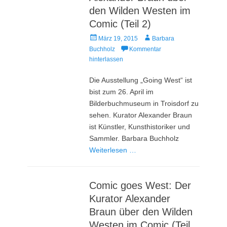
den Wilden Westen im
Comic (Teil 2)
Veröffentlicht
Autor
März 19, 2015
Barbara
am
Buchholz
Kommentar
hinterlassen
Die Ausstellung „Going West“ ist
bist zum 26. April im
Bilderbuchmuseum in Troisdorf zu
sehen. Kurator Alexander Braun
ist Künstler, Kunsthistoriker und
Sammler. Barbara Buchholz
Weiterlesen …
Comic goes West: Der
Kurator Alexander
Braun über den Wilden
Westen im Comic (Teil