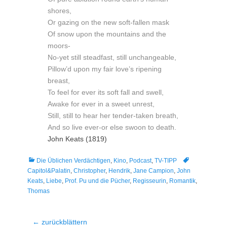
shores,
Or gazing on the new soft-fallen mask
Of snow upon the mountains and the
moors-
No-yet still steadfast, still unchangeable,
Pillow’d upon my fair love’s ripening
breast,
To feel for ever its soft fall and swell,
Awake for ever in a sweet unrest,
Still, still to hear her tender-taken breath,
And so live ever-or else swoon to death.
John Keats (1819)
Kategorien
Tags
Die Üblichen Verdächtigen
,
Kino
,
Podcast
,
TV-TIPP
Capitol&Palatin
,
Christopher
,
Hendrik
,
Jane Campion
,
John
Keats
,
Liebe
,
Prof. Pu und die Pücher
,
Regisseurin
,
Romantik
,
Thomas
Beitragsnavigation
← zurückblättern