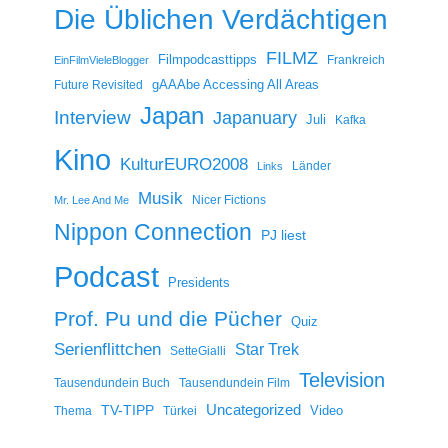
Die Üblichen Verdächtigen
FILMZ
Filmpodcasttipps
Frankreich
EinFilmVieleBlogger
gAAAbe Accessing All Areas
Future Revisited
Japan
Interview
Japanuary
Juli
Kafka
Kino
KulturEURO2008
Länder
Links
Musik
Nicer Fictions
Mr. Lee And Me
Nippon Connection
PJ liest
Podcast
Presidents
Prof. Pu und die Pücher
Quiz
Serienflittchen
Star Trek
SetteGialli
Television
Tausendundein Buch
Tausendundein Film
Uncategorized
TV-TIPP
Video
Thema
Türkei