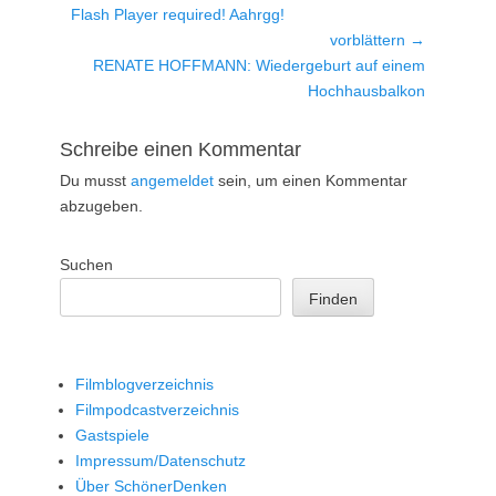
Vorheriger
Flash Player required! Aahrgg!
Beitrag:
vorblättern →
Nächster
RENATE HOFFMANN: Wiedergeburt auf einem
Beitrag:
Hochhausbalkon
Schreibe einen Kommentar
Du musst
angemeldet
sein, um einen Kommentar
abzugeben.
Suchen
Finden
Filmblogverzeichnis
Filmpodcastverzeichnis
Gastspiele
Impressum/Datenschutz
Über SchönerDenken