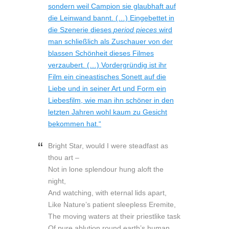
sondern weil Campion sie glaubhaft auf
die Leinwand bannt. (…) Eingebettet in
die Szenerie dieses
period pieces
wird
man schließlich als Zuschauer von der
blassen Schönheit dieses Filmes
verzaubert. (…) Vordergründig ist ihr
Film ein cineastisches Sonett auf die
Liebe und in seiner Art und Form ein
Liebesfilm, wie man ihn schöner in den
letzten Jahren wohl kaum zu Gesicht
bekommen hat.“
Bright Star, would I were steadfast as
thou art –
Not in lone splendour hung aloft the
night,
And watching, with eternal lids apart,
Like Nature’s patient sleepless Eremite,
The moving waters at their priestlike task
Of pure ablution round earth’s human