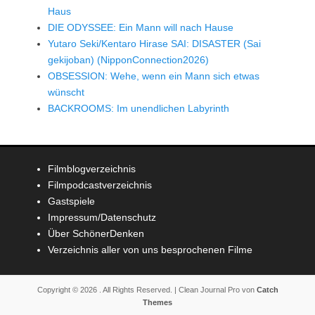
Haus
DIE ODYSSEE: Ein Mann will nach Hause
Yutaro Seki/Kentaro Hirase SAI: DISASTER (Sai
gekijoban) (NipponConnection2026)
OBSESSION: Wehe, wenn ein Mann sich etwas
wünscht
BACKROOMS: Im unendlichen Labyrinth
Filmblogverzeichnis
Filmpodcastverzeichnis
Gastspiele
Impressum/Datenschutz
Über SchönerDenken
Verzeichnis aller von uns besprochenen Filme
Copyright © 2026
. All Rights Reserved. | Clean Journal Pro von
Catch
Themes