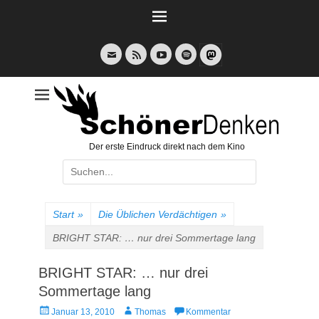
Weiter
zum
Inhalt
E-
Feed
YouTube
Spotify
Mail
Der erste Eindruck direkt nach dem Kino
Suche
nach:
Start
»
Die Üblichen Verdächtigen
»
BRIGHT STAR: … nur drei Sommertage lang
BRIGHT STAR: … nur drei
Sommertage lang
Veröffentlicht
Autor
Januar 13, 2010
Thomas
Kommentar