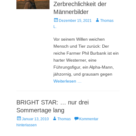
Zerbrechlichkeit der
Männerbilder
Veröffentlicht
Autor
Dezember 15, 2021
Thomas
am
L.
Vor seinem Willen weichen
Mensch und Tier zurück: Der
reiche Farmer Phil Burbank ist ein
harter Westerner, eine
Führungsfigur, ein Alpha-Mann,
jähzornig, und grausam gegen
Weiterlesen …
BRIGHT STAR: … nur drei
Sommertage lang
Veröffentlicht
Autor
Januar 13, 2010
Thomas
Kommentar
am
hinterlassen