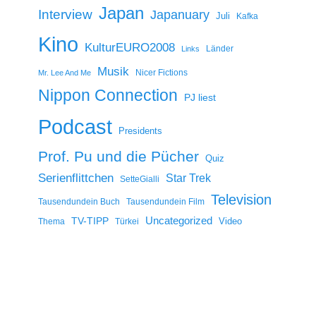
Japan
Interview
Japanuary
Juli
Kafka
Kino
KulturEURO2008
Länder
Links
Musik
Nicer Fictions
Mr. Lee And Me
Nippon Connection
PJ liest
Podcast
Presidents
Prof. Pu und die Pücher
Quiz
Serienflittchen
Star Trek
SetteGialli
Television
Tausendundein Buch
Tausendundein Film
Uncategorized
TV-TIPP
Video
Thema
Türkei