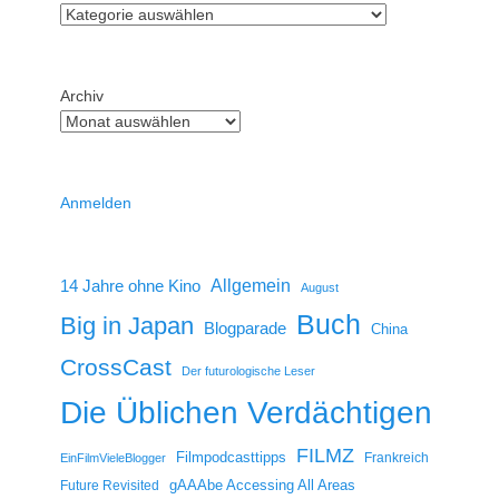
Archiv
Anmelden
14 Jahre ohne Kino
Allgemein
August
Buch
Big in Japan
Blogparade
China
CrossCast
Der futurologische Leser
Die Üblichen Verdächtigen
FILMZ
Filmpodcasttipps
Frankreich
EinFilmVieleBlogger
gAAAbe Accessing All Areas
Future Revisited