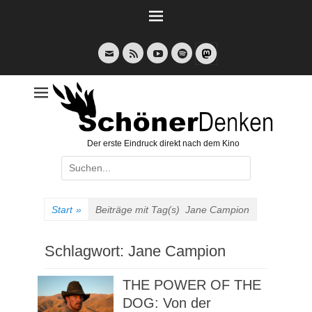
Weiter
zum
Inhalt
E-
Feed
YouTube
Spotify
Mail
Der erste Eindruck direkt nach dem Kino
Suche
nach:
Start
»
Beiträge mit Tag(s)
Jane Campion
Schlagwort:
Jane Campion
THE POWER OF THE
DOG: Von der