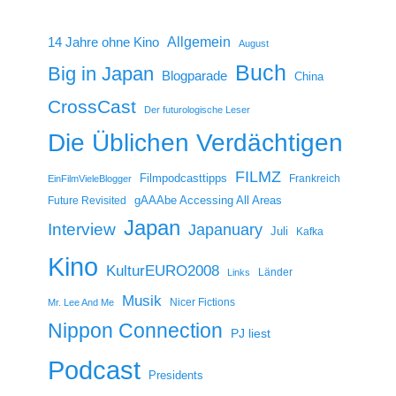
14 Jahre ohne Kino
Allgemein
August
Buch
Big in Japan
Blogparade
China
CrossCast
Der futurologische Leser
Die Üblichen Verdächtigen
FILMZ
Filmpodcasttipps
Frankreich
EinFilmVieleBlogger
gAAAbe Accessing All Areas
Future Revisited
Japan
Interview
Japanuary
Juli
Kafka
Kino
KulturEURO2008
Länder
Links
Musik
Nicer Fictions
Mr. Lee And Me
Nippon Connection
PJ liest
Podcast
Presidents