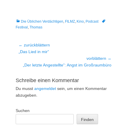
Kategorien
Tags
Die Üblichen Verdächtigen
,
FILMZ
,
Kino
,
Podcast
Festival
,
Thomas
Beitragsnavigation
← zurückblättern
Vorheriger
„Das Lied in mir“
Beitrag:
vorblättern →
Nächster
„Der letzte Angestellte“: Angst im Großraumbüro
Beitrag:
Schreibe einen Kommentar
Du musst
angemeldet
sein, um einen Kommentar
abzugeben.
Suchen
Finden