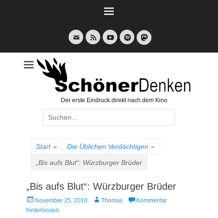
Weiter
zum
Inhalt
E-
Feed
YouTube
Spotify
Mail
Der erste Eindruck direkt nach dem Kino
Suche
nach:
Start
»
Die Üblichen Verdächtigen
»
„Bis aufs Blut“: Würzburger Brüder
„Bis aufs Blut“: Würzburger Brüder
Veröffentlicht
Autor
November 25, 2010
Thomas
Kommentar
am
hinterlassen