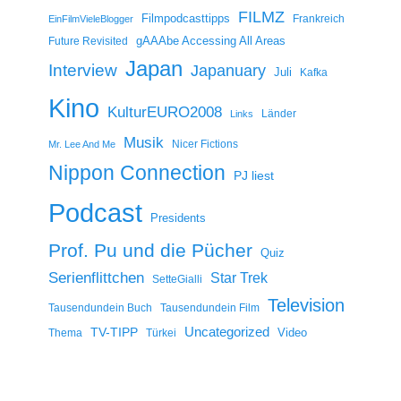
FILMZ
Filmpodcasttipps
Frankreich
EinFilmVieleBlogger
gAAAbe Accessing All Areas
Future Revisited
Japan
Interview
Japanuary
Juli
Kafka
Kino
KulturEURO2008
Länder
Links
Musik
Nicer Fictions
Mr. Lee And Me
Nippon Connection
PJ liest
Podcast
Presidents
Prof. Pu und die Pücher
Quiz
Serienflittchen
Star Trek
SetteGialli
Television
Tausendundein Buch
Tausendundein Film
Uncategorized
TV-TIPP
Video
Thema
Türkei