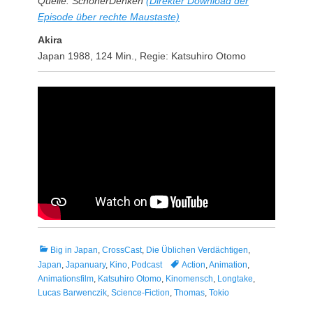
Quelle: SchönerDenken
(Direkter Download der
Episode über rechte Maustaste)
Akira
Japan 1988, 124 Min., Regie: Katsuhiro Otomo
Kategorien
Big in Japan
,
CrossCast
,
Die Üblichen Verdächtigen
,
Tags
Japan
,
Japanuary
,
Kino
,
Podcast
Action
,
Animation
,
Animationsfilm
,
Katsuhiro Otomo
,
Kinomensch
,
Longtake
,
Lucas Barwenczik
,
Science-Fiction
,
Thomas
,
Tokio