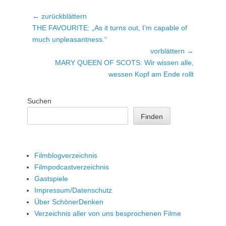
Beitragsnavigation
← zurückblättern
Vorheriger
THE FAVOURITE: „As it turns out, I’m capable of
Beitrag:
much unpleasantness.“
vorblättern →
Nächster
MARY QUEEN OF SCOTS: Wir wissen alle,
Beitrag:
wessen Kopf am Ende rollt
Suchen
Finden
Filmblogverzeichnis
Filmpodcastverzeichnis
Gastspiele
Impressum/Datenschutz
Über SchönerDenken
Verzeichnis aller von uns besprochenen Filme