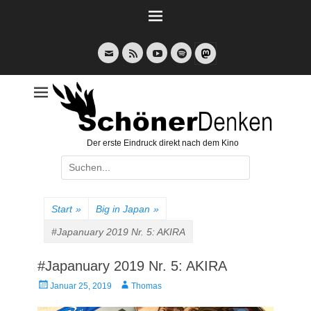
Weiter
zum
Inhalt
E-
Feed
YouTube
Spotify
Mail
Der erste Eindruck direkt nach dem Kino
Suche
nach:
Start
»
Big in Japan
»
#Japanuary 2019 Nr. 5: AKIRA
#Japanuary 2019 Nr. 5: AKIRA
Veröffentlicht
Autor
Januar 25, 2019
Thomas
am