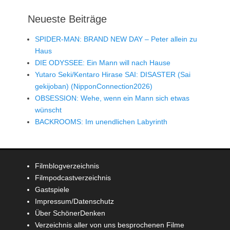
Neueste Beiträge
SPIDER-MAN: BRAND NEW DAY – Peter allein zu
Haus
DIE ODYSSEE: Ein Mann will nach Hause
Yutaro Seki/Kentaro Hirase SAI: DISASTER (Sai
gekijoban) (NipponConnection2026)
OBSESSION: Wehe, wenn ein Mann sich etwas
wünscht
BACKROOMS: Im unendlichen Labyrinth
Filmblogverzeichnis
Filmpodcastverzeichnis
Gastspiele
Impressum/Datenschutz
Über SchönerDenken
Verzeichnis aller von uns besprochenen Filme