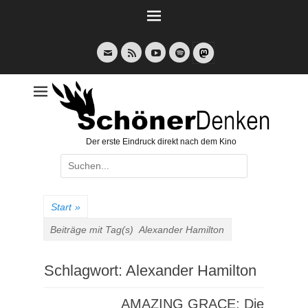
Weiter
zum
Inhalt
E-
Feed
YouTube
Spotify
Mail
Der erste Eindruck direkt nach dem Kino
Suche
nach:
Start
»
Beiträge mit Tag(s)
Alexander Hamilton
Schlagwort:
Alexander Hamilton
AMAZING GRACE: Die