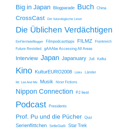
Buch
Big in Japan
Blogparade
China
CrossCast
Der futurologische Leser
Die Üblichen Verdächtigen
FILMZ
Filmpodcasttipps
Frankreich
EinFilmVieleBlogger
gAAAbe Accessing All Areas
Future Revisited
Japan
Interview
Japanuary
Juli
Kafka
Kino
KulturEURO2008
Länder
Links
Musik
Nicer Fictions
Mr. Lee And Me
Nippon Connection
PJ liest
Podcast
Presidents
Prof. Pu und die Pücher
Quiz
Serienflittchen
Star Trek
SetteGialli