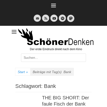
Weiter
zum
Inhalt
E-
Feed
YouTube
Spotify
Mail
Der erste Eindruck direkt nach dem Kino
Suche
nach:
Start
»
Beiträge mit Tag(s)
Bank
Schlagwort:
Bank
THE BIG SHORT: Der
faule Fisch der Bank