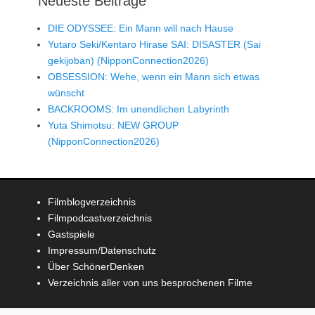
Neueste Beiträge
DIE ODYSSEE: Ein Mann will nach Hause
Yutaro Seki/Kentaro Hirase SAI: DISASTER (Sai
gekijoban) (NipponConnection2026)
OBSESSION: Wehe, wenn ein Mann sich etwas
wünscht
BACKROOMS: Im unendlichen Labyrinth
Yuta Shimotsu: NEW GROUP
(NipponConnection2026)
Filmblogverzeichnis
Filmpodcastverzeichnis
Gastspiele
Impressum/Datenschutz
Über SchönerDenken
Verzeichnis aller von uns besprochenen Filme