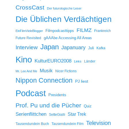
CrossCast
Der futurologische Leser
Die Üblichen Verdächtigen
FILMZ
Filmpodcasttipps
Frankreich
EinFilmVieleBlogger
gAAAbe Accessing All Areas
Future Revisited
Japan
Interview
Japanuary
Juli
Kafka
Kino
KulturEURO2008
Länder
Links
Musik
Nicer Fictions
Mr. Lee And Me
Nippon Connection
PJ liest
Podcast
Presidents
Prof. Pu und die Pücher
Quiz
Serienflittchen
Star Trek
SetteGialli
Television
Tausendundein Buch
Tausendundein Film