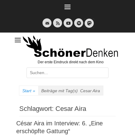
Weiter
zum
Inhalt
E-
Feed
YouTube
Spotify
Mail
Der erste Eindruck direkt nach dem Kino
Suche
nach:
Start
»
Beiträge mit Tag(s)
Cesar Aira
Schlagwort:
Cesar Aira
César Aira im Interview: 6. „Eine
erschöpfte Gattung“