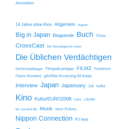
Anmelden
14 Jahre ohne Kino
Allgemein
August
Buch
Big in Japan
Blogparade
China
CrossCast
Der futurologische Leser
Die Üblichen Verdächtigen
FILMZ
Filmpodcasttipps
Frankreich
EinFilmVieleBlogger
gAAAbe Accessing All Areas
Future Revisited
Japan
Interview
Japanuary
Juli
Kafka
Kino
KulturEURO2008
Länder
Links
Musik
Nicer Fictions
Mr. Lee And Me
Nippon Connection
PJ liest