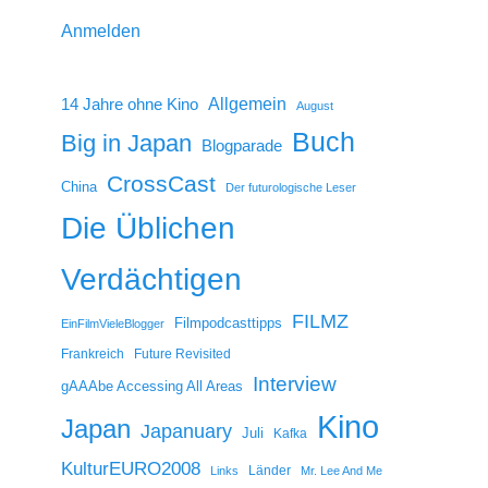
Anmelden
14 Jahre ohne Kino
Allgemein
August
Buch
Big in Japan
Blogparade
CrossCast
China
Der futurologische Leser
Die Üblichen
Verdächtigen
FILMZ
Filmpodcasttipps
EinFilmVieleBlogger
Frankreich
Future Revisited
Interview
gAAAbe Accessing All Areas
Kino
Japan
Japanuary
Juli
Kafka
KulturEURO2008
Länder
Links
Mr. Lee And Me