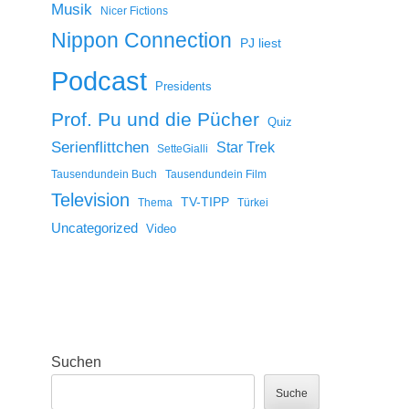
Musik
Nicer Fictions
Nippon Connection
PJ liest
Podcast
Presidents
Prof. Pu und die Pücher
Quiz
Serienflittchen
Star Trek
SetteGialli
Tausendundein Buch
Tausendundein Film
Television
TV-TIPP
Thema
Türkei
Uncategorized
Video
Suchen
Suche