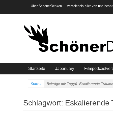
Weiter
Header-Menü
Über SchönerDenken
Verzeichnis aller von uns besp
zum
Inhalt
Hauptmenü
Startseite
Japanuary
Filmpodcastver
Start
»
Beiträge mit Tag(s)
Eskalierende Träum
Schlagwort:
Eskalierende