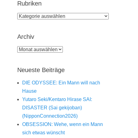
Rubriken
Rubriken
Archiv
Archiv
Neueste Beiträge
DIE ODYSSEE: Ein Mann will nach
Hause
Yutaro Seki/Kentaro Hirase SAI:
DISASTER (Sai gekijoban)
(NipponConnection2026)
OBSESSION: Wehe, wenn ein Mann
sich etwas wünscht