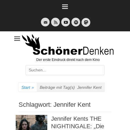
Weiter
zum
Inhalt
E-
Feed
YouTube
Spotify
Mail
Der erste Eindruck direkt nach dem Kino
Suche
nach:
Start
»
Beiträge mit Tag(s)
Jennifer Kent
Schlagwort:
Jennifer Kent
Jennifer Kents THE
NIGHTINGALE: „Die