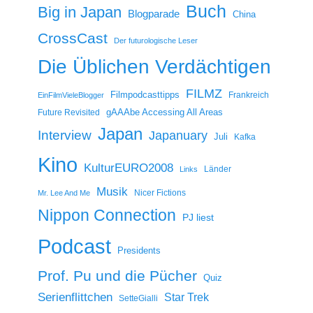
Buch
Big in Japan
Blogparade
China
CrossCast
Der futurologische Leser
Die Üblichen Verdächtigen
FILMZ
Filmpodcasttipps
Frankreich
EinFilmVieleBlogger
gAAAbe Accessing All Areas
Future Revisited
Japan
Interview
Japanuary
Juli
Kafka
Kino
KulturEURO2008
Länder
Links
Musik
Nicer Fictions
Mr. Lee And Me
Nippon Connection
PJ liest
Podcast
Presidents
Prof. Pu und die Pücher
Quiz
Serienflittchen
Star Trek
SetteGialli