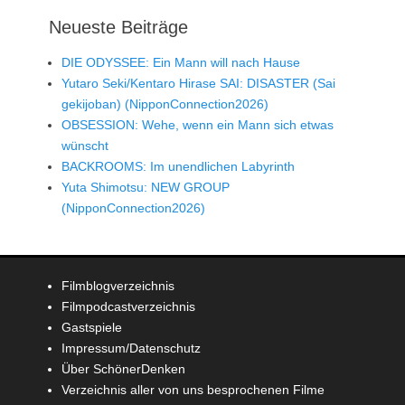
Neueste Beiträge
DIE ODYSSEE: Ein Mann will nach Hause
Yutaro Seki/Kentaro Hirase SAI: DISASTER (Sai
gekijoban) (NipponConnection2026)
OBSESSION: Wehe, wenn ein Mann sich etwas
wünscht
BACKROOMS: Im unendlichen Labyrinth
Yuta Shimotsu: NEW GROUP
(NipponConnection2026)
Filmblogverzeichnis
Filmpodcastverzeichnis
Gastspiele
Impressum/Datenschutz
Über SchönerDenken
Verzeichnis aller von uns besprochenen Filme