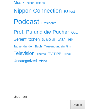
Musik
Nicer Fictions
Nippon Connection
PJ liest
Podcast
Presidents
Prof. Pu und die Pücher
Quiz
Serienflittchen
Star Trek
SetteGialli
Tausendundein Buch
Tausendundein Film
Television
TV-TIPP
Thema
Türkei
Uncategorized
Video
Suchen
Suche