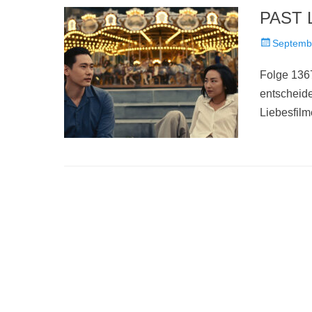
PAST L
Veröffentlich
Septemb
am
Folge 136
entscheide
Liebesfilm