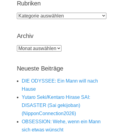
Rubriken
Rubriken
Archiv
Archiv
Neueste Beiträge
DIE ODYSSEE: Ein Mann will nach
Hause
Yutaro Seki/Kentaro Hirase SAI:
DISASTER (Sai gekijoban)
(NipponConnection2026)
OBSESSION: Wehe, wenn ein Mann
sich etwas wünscht