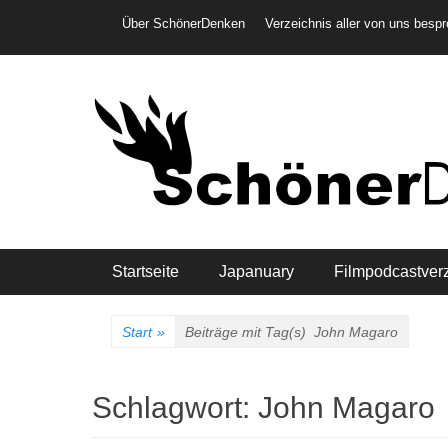
Weiter
Header-Menü
Über SchönerDenken
Verzeichnis aller von uns besp
zum
Inhalt
Hauptmenü
Startseite
Japanuary
Filmpodcastver
Start
»
Beiträge mit Tag(s)
John Magaro
Schlagwort:
John Magaro