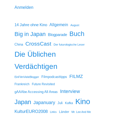
Anmelden
14 Jahre ohne Kino
Allgemein
August
Buch
Big in Japan
Blogparade
CrossCast
China
Der futurologische Leser
Die Üblichen
Verdächtigen
FILMZ
Filmpodcasttipps
EinFilmVieleBlogger
Frankreich
Future Revisited
Interview
gAAAbe Accessing All Areas
Kino
Japan
Japanuary
Juli
Kafka
KulturEURO2008
Länder
Links
Mr. Lee And Me