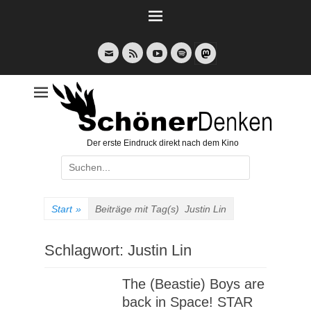
Weiter
zum
Inhalt
E-
Feed
YouTube
Spotify
Mail
Der erste Eindruck direkt nach dem Kino
Suche
nach:
Start
»
Beiträge mit Tag(s)
Justin Lin
Schlagwort:
Justin Lin
The (Beastie) Boys are
back in Space! STAR