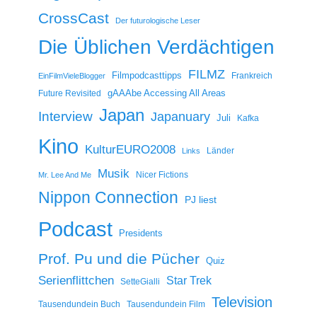
CrossCast
Der futurologische Leser
Die Üblichen Verdächtigen
FILMZ
Filmpodcasttipps
Frankreich
EinFilmVieleBlogger
gAAAbe Accessing All Areas
Future Revisited
Japan
Interview
Japanuary
Juli
Kafka
Kino
KulturEURO2008
Länder
Links
Musik
Nicer Fictions
Mr. Lee And Me
Nippon Connection
PJ liest
Podcast
Presidents
Prof. Pu und die Pücher
Quiz
Serienflittchen
Star Trek
SetteGialli
Television
Tausendundein Buch
Tausendundein Film