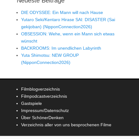
Neueste Beiträge
DIE ODYSSEE: Ein Mann will nach Hause
Yutaro Seki/Kentaro Hirase SAI: DISASTER (Sai
gekijoban) (NipponConnection2026)
OBSESSION: Wehe, wenn ein Mann sich etwas
wünscht
BACKROOMS: Im unendlichen Labyrinth
Yuta Shimotsu: NEW GROUP
(NipponConnection2026)
Filmblogverzeichnis
Filmpodcastverzeichnis
Gastspiele
Impressum/Datenschutz
Über SchönerDenken
Verzeichnis aller von uns besprochenen Filme