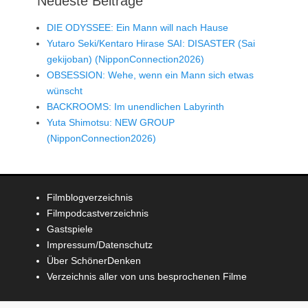
Neueste Beiträge
DIE ODYSSEE: Ein Mann will nach Hause
Yutaro Seki/Kentaro Hirase SAI: DISASTER (Sai
gekijoban) (NipponConnection2026)
OBSESSION: Wehe, wenn ein Mann sich etwas
wünscht
BACKROOMS: Im unendlichen Labyrinth
Yuta Shimotsu: NEW GROUP
(NipponConnection2026)
Filmblogverzeichnis
Filmpodcastverzeichnis
Gastspiele
Impressum/Datenschutz
Über SchönerDenken
Verzeichnis aller von uns besprochenen Filme