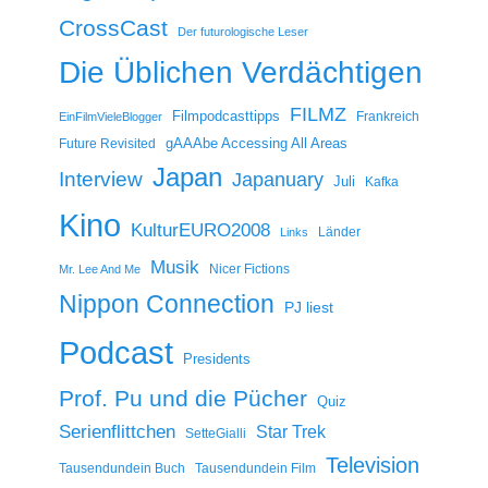
CrossCast
Der futurologische Leser
Die Üblichen Verdächtigen
FILMZ
Filmpodcasttipps
Frankreich
EinFilmVieleBlogger
gAAAbe Accessing All Areas
Future Revisited
Japan
Interview
Japanuary
Juli
Kafka
Kino
KulturEURO2008
Länder
Links
Musik
Nicer Fictions
Mr. Lee And Me
Nippon Connection
PJ liest
Podcast
Presidents
Prof. Pu und die Pücher
Quiz
Serienflittchen
Star Trek
SetteGialli
Television
Tausendundein Buch
Tausendundein Film