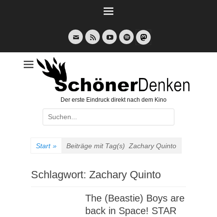
Weiter
zum
Inhalt
E-
Feed
YouTube
Spotify
Mail
Der erste Eindruck direkt nach dem Kino
Suche
nach:
Start
»
Beiträge mit Tag(s)
Zachary Quinto
Schlagwort:
Zachary Quinto
The (Beastie) Boys are
back in Space! STAR