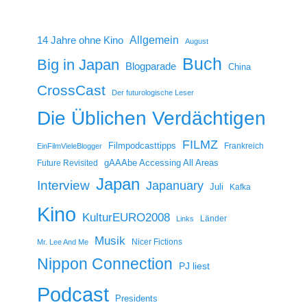
14 Jahre ohne Kino
Allgemein
August
Buch
Big in Japan
Blogparade
China
CrossCast
Der futurologische Leser
Die Üblichen Verdächtigen
FILMZ
Filmpodcasttipps
Frankreich
EinFilmVieleBlogger
gAAAbe Accessing All Areas
Future Revisited
Japan
Interview
Japanuary
Juli
Kafka
Kino
KulturEURO2008
Länder
Links
Musik
Nicer Fictions
Mr. Lee And Me
Nippon Connection
PJ liest
Podcast
Presidents