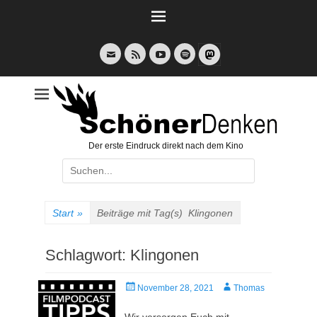
Weiter
zum
Inhalt
E-
Feed
YouTube
Spotify
Mail
Der erste Eindruck direkt nach dem Kino
Suche
nach:
Start
»
Beiträge mit Tag(s)
Klingonen
Schlagwort:
Klingonen
Veröffentlicht
Autor
November 28, 2021
Thomas
am
Wir versorgen Euch mit