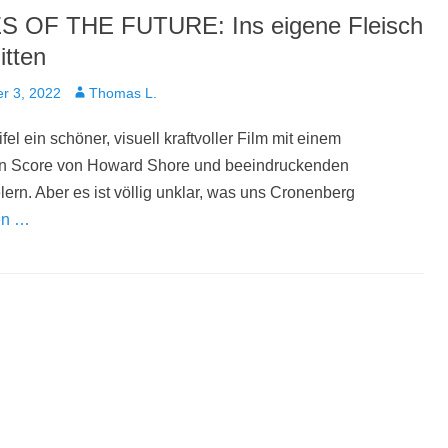
 OF THE FUTURE: Ins eigene Fleisch
itten
t
Autor
r 3, 2022
Thomas L.
el ein schöner, visuell kraftvoller Film mit einem
en Score von Howard Shore und beeindruckenden
ern. Aber es ist völlig unklar, was uns Cronenberg
en …