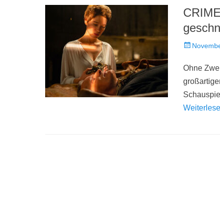
CRIMES
geschn
Veröffentlich
Novembe
am
Ohne Zweif
großartig
Schauspiel
Weiterles