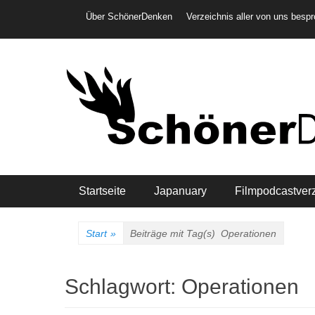
Weiter
Header-Menü
Über SchönerDenken
Verzeichnis aller von uns besp
zum
Inhalt
Hauptmenü
Startseite
Japanuary
Filmpodcastver
Start
»
Beiträge mit Tag(s)
Operationen
Schlagwort:
Operationen