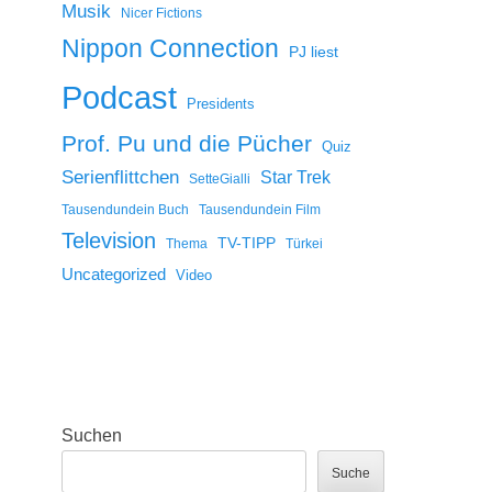
Musik
Nicer Fictions
Nippon Connection
PJ liest
Podcast
Presidents
Prof. Pu und die Pücher
Quiz
Serienflittchen
Star Trek
SetteGialli
Tausendundein Buch
Tausendundein Film
Television
TV-TIPP
Thema
Türkei
Uncategorized
Video
Suchen
Suche