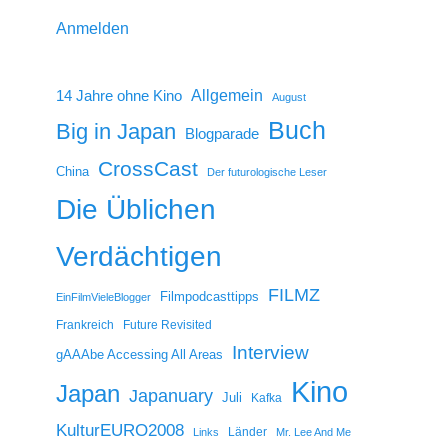
Anmelden
14 Jahre ohne Kino
Allgemein
August
Buch
Big in Japan
Blogparade
CrossCast
China
Der futurologische Leser
Die Üblichen
Verdächtigen
FILMZ
Filmpodcasttipps
EinFilmVieleBlogger
Frankreich
Future Revisited
Interview
gAAAbe Accessing All Areas
Kino
Japan
Japanuary
Juli
Kafka
KulturEURO2008
Länder
Links
Mr. Lee And Me