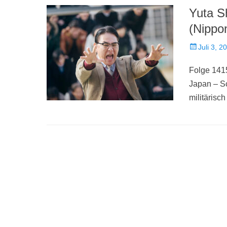
Yuta 
(Nippo
Veröffentlich
Juli 3, 2
am
Folge 141
Japan – S
militärisc