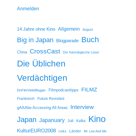
Anmelden
14 Jahre ohne Kino
Allgemein
August
Buch
Big in Japan
Blogparade
CrossCast
China
Der futurologische Leser
Die Üblichen
Verdächtigen
FILMZ
Filmpodcasttipps
EinFilmVieleBlogger
Frankreich
Future Revisited
Interview
gAAAbe Accessing All Areas
Kino
Japan
Japanuary
Juli
Kafka
KulturEURO2008
Länder
Links
Mr. Lee And Me