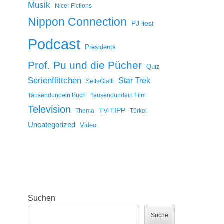
Musik
Nicer Fictions
Nippon Connection
PJ liest
Podcast
Presidents
Prof. Pu und die Pücher
Quiz
Serienflittchen
Star Trek
SetteGialli
Tausendundein Buch
Tausendundein Film
Television
TV-TIPP
Thema
Türkei
Uncategorized
Video
Suchen
Suche