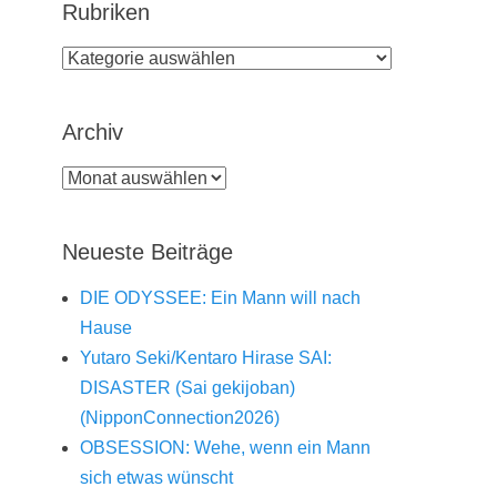
Rubriken
Rubriken
Archiv
Archiv
Neueste Beiträge
DIE ODYSSEE: Ein Mann will nach
Hause
Yutaro Seki/Kentaro Hirase SAI:
DISASTER (Sai gekijoban)
(NipponConnection2026)
OBSESSION: Wehe, wenn ein Mann
sich etwas wünscht