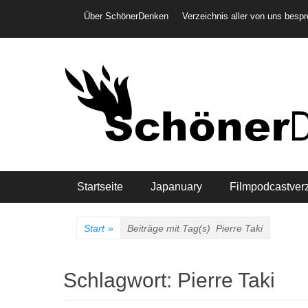
Weiter
Header-Menü
Über SchönerDenken
Verzeichnis aller von uns besp
zum
Inhalt
Hauptmenü
Startseite
Japanuary
Filmpodcastver
Start
»
Beiträge mit Tag(s)
Pierre Taki
Schlagwort:
Pierre Taki