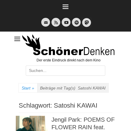
Weiter
zum
Inhalt
E-
Feed
YouTube
Spotify
Mail
Der erste Eindruck direkt nach dem Kino
Suche
nach:
Start
»
Beiträge mit Tag(s)
Satoshi KAWAI
Schlagwort:
Satoshi KAWAI
Jengil Park: POEMS OF
FLOWER RAIN feat.