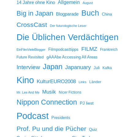
14 Jahre ohne Kino
Allgemein
August
Buch
Big in Japan
Blogparade
China
CrossCast
Der futurologische Leser
Die Üblichen Verdächtigen
FILMZ
Filmpodcasttipps
Frankreich
EinFilmVieleBlogger
gAAAbe Accessing All Areas
Future Revisited
Japan
Interview
Japanuary
Juli
Kafka
Kino
KulturEURO2008
Länder
Links
Musik
Nicer Fictions
Mr. Lee And Me
Nippon Connection
PJ liest
Podcast
Presidents
Prof. Pu und die Pücher
Quiz