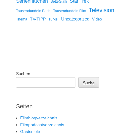
Serienflittchen
Star Trek
SetteGialli
Television
Tausendundein Buch
Tausendundein Film
Uncategorized
TV-TIPP
Video
Thema
Türkei
Suchen
Suche
Seiten
Filmblogverzeichnis
Filmpodcastverzeichnis
Gastspiele