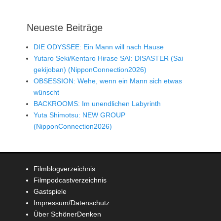
Neueste Beiträge
DIE ODYSSEE: Ein Mann will nach Hause
Yutaro Seki/Kentaro Hirase SAI: DISASTER (Sai
gekijoban) (NipponConnection2026)
OBSESSION: Wehe, wenn ein Mann sich etwas
wünscht
BACKROOMS: Im unendlichen Labyrinth
Yuta Shimotsu: NEW GROUP
(NipponConnection2026)
Filmblogverzeichnis
Filmpodcastverzeichnis
Gastspiele
Impressum/Datenschutz
Über SchönerDenken