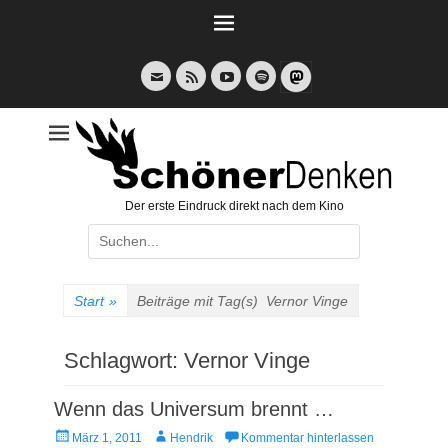
Weiter
zum
Inhalt
E-
Feed
YouTube
Spotify
Mail
Der erste Eindruck direkt nach dem Kino
Suche
nach:
Start
»
Beiträge mit Tag(s)
Vernor Vinge
Schlagwort:
Vernor Vinge
Wenn das Universum brennt …
Veröffentlicht
Autor
März 1, 2011
Hendrik
Kommentar hinterlassen