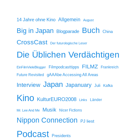
14 Jahre ohne Kino
Allgemein
August
Buch
Big in Japan
Blogparade
China
CrossCast
Der futurologische Leser
Die Üblichen Verdächtigen
FILMZ
Filmpodcasttipps
Frankreich
EinFilmVieleBlogger
gAAAbe Accessing All Areas
Future Revisited
Japan
Interview
Japanuary
Juli
Kafka
Kino
KulturEURO2008
Länder
Links
Musik
Nicer Fictions
Mr. Lee And Me
Nippon Connection
PJ liest
Podcast
Presidents