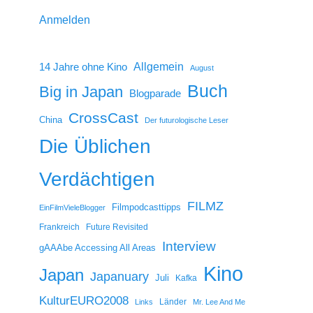
Anmelden
14 Jahre ohne Kino
Allgemein
August
Buch
Big in Japan
Blogparade
CrossCast
China
Der futurologische Leser
Die Üblichen
Verdächtigen
FILMZ
Filmpodcasttipps
EinFilmVieleBlogger
Frankreich
Future Revisited
Interview
gAAAbe Accessing All Areas
Kino
Japan
Japanuary
Juli
Kafka
KulturEURO2008
Länder
Links
Mr. Lee And Me