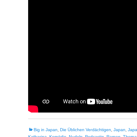
Kategorien
Big in Japan
,
Die Üblichen Verdächtigen
,
Japan
,
Japa
Katharina
,
Komödie
,
Nudeln
,
Podcastin
,
Ramen
,
Thoma