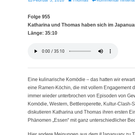
Februar 3, 2018
Thomas
Kommentar hinterla
am
Folge 955
Katharina und Thomas haben sich im Japanua
Länge: 35:10
Eine kulinarische Komödie – das hatten wir erwart
eine Ramen-Köchin, die mit vollem Engagement di
immer wieder unterbrochen von Episoden von Gew
Komödie, Western, Bettleroperette, Kultur-Clash-S
diskutieren Katharina und Thomas ihren ersten Ei
Phänomen „Essen“ mit ganz unterschiedlicher Bed
Hier andere Meinungen aus dem #Japanuary zu 