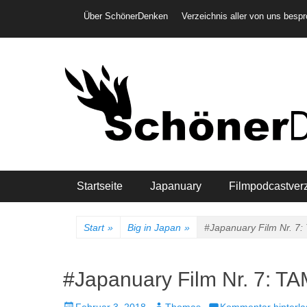
Weiter
Header-Menü
Über SchönerDenken
Verzeichnis aller von uns besp
zum
Inhalt
Hauptmenü
Startseite
Japanuary
Filmpodcastver
Start
»
Big in Japan
»
#Japanuary Film Nr. 
#Japanuary Film Nr. 7: 
Veröffentlicht
Autor