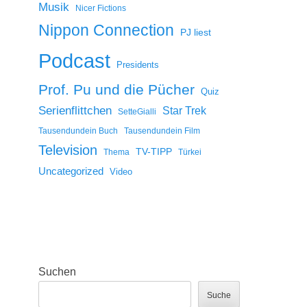
Musik
Nicer Fictions
Nippon Connection
PJ liest
Podcast
Presidents
Prof. Pu und die Pücher
Quiz
Serienflittchen
Star Trek
SetteGialli
Tausendundein Buch
Tausendundein Film
Television
TV-TIPP
Thema
Türkei
Uncategorized
Video
Suchen
Suche