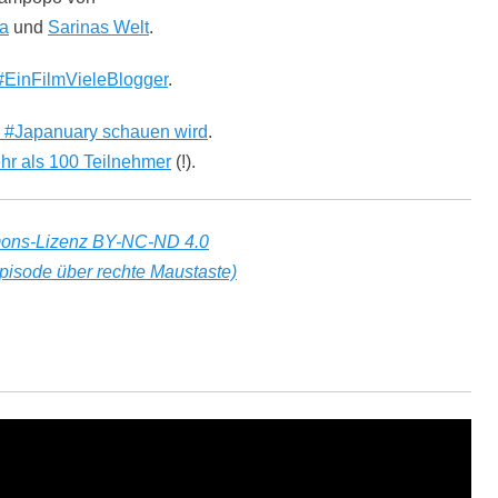
a
und
Sarinas Welt
.
#EinFilmVieleBlogger
.
m #Japanuary schauen wird
.
hr als 100 Teilnehmer
(!).
ons-Lizenz BY-NC-ND 4.0
pisode über rechte Maustaste)
i