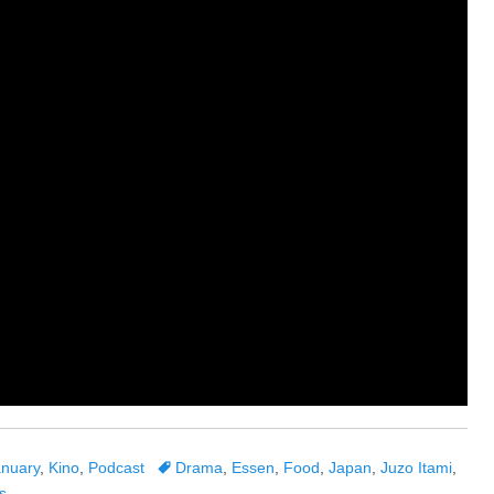
Tags
nuary
,
Kino
,
Podcast
Drama
,
Essen
,
Food
,
Japan
,
Juzo Itami
,
s