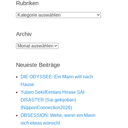
Rubriken
Rubriken
Archiv
Archiv
Neueste Beiträge
DIE ODYSSEE: Ein Mann will nach
Hause
Yutaro Seki/Kentaro Hirase SAI:
DISASTER (Sai gekijoban)
(NipponConnection2026)
OBSESSION: Wehe, wenn ein Mann
sich etwas wünscht