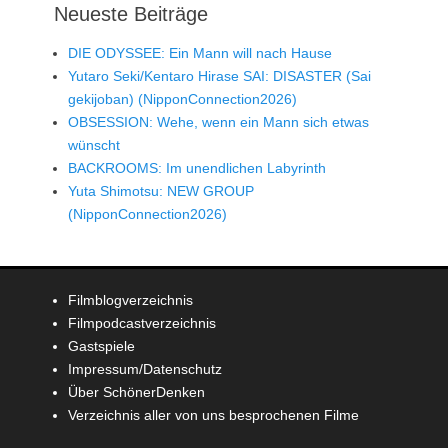
Neueste Beiträge
DIE ODYSSEE: Ein Mann will nach Hause
Yutaro Seki/Kentaro Hirase SAI: DISASTER (Sai
gekijoban) (NipponConnection2026)
OBSESSION: Wehe, wenn ein Mann sich etwas
wünscht
BACKROOMS: Im unendlichen Labyrinth
Yuta Shimotsu: NEW GROUP
(NipponConnection2026)
Filmblogverzeichnis
Filmpodcastverzeichnis
Gastspiele
Impressum/Datenschutz
Über SchönerDenken
Verzeichnis aller von uns besprochenen Filme