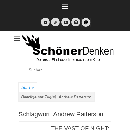
Weiter
zum
Inhalt
E-
Feed
YouTube
Spotify
Mail
Der erste Eindruck direkt nach dem Kino
Suche
nach:
Start
»
Beiträge mit Tag(s)
Andrew Patterson
Schlagwort:
Andrew Patterson
THE VAST OF NIGHT: