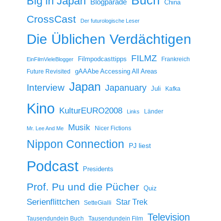
Big in Japan
Blogparade
China
CrossCast
Der futurologische Leser
Die Üblichen Verdächtigen
FILMZ
Filmpodcasttipps
Frankreich
EinFilmVieleBlogger
gAAAbe Accessing All Areas
Future Revisited
Japan
Interview
Japanuary
Juli
Kafka
Kino
KulturEURO2008
Länder
Links
Musik
Nicer Fictions
Mr. Lee And Me
Nippon Connection
PJ liest
Podcast
Presidents
Prof. Pu und die Pücher
Quiz
Serienflittchen
Star Trek
SetteGialli
Television
Tausendundein Buch
Tausendundein Film