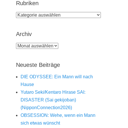
Rubriken
Rubriken
Archiv
Archiv
Neueste Beiträge
DIE ODYSSEE: Ein Mann will nach
Hause
Yutaro Seki/Kentaro Hirase SAI:
DISASTER (Sai gekijoban)
(NipponConnection2026)
OBSESSION: Wehe, wenn ein Mann
sich etwas wünscht