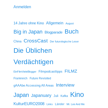
Anmelden
14 Jahre ohne Kino
Allgemein
August
Buch
Big in Japan
Blogparade
CrossCast
China
Der futurologische Leser
Die Üblichen
Verdächtigen
FILMZ
Filmpodcasttipps
EinFilmVieleBlogger
Frankreich
Future Revisited
Interview
gAAAbe Accessing All Areas
Kino
Japan
Japanuary
Juli
Kafka
KulturEURO2008
Länder
Links
Mr. Lee And Me