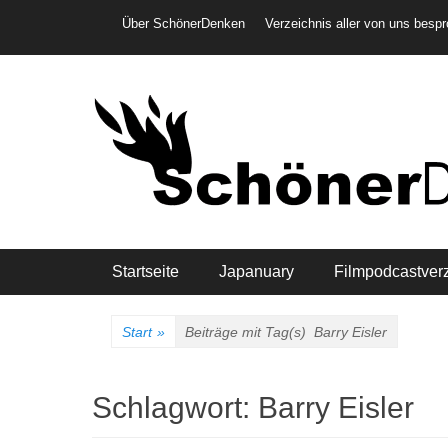
Weiter
Header-Menü
Über SchönerDenken
Verzeichnis aller von uns besp
zum
Inhalt
Hauptmenü
Startseite
Japanuary
Filmpodcastver
Start
»
Beiträge mit Tag(s)
Barry Eisler
Schlagwort:
Barry Eisler