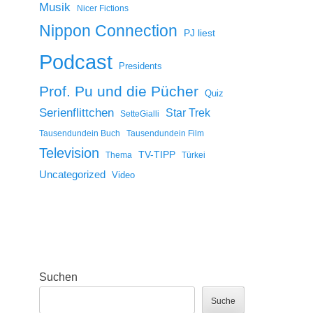
Musik
Nicer Fictions
Nippon Connection
PJ liest
Podcast
Presidents
Prof. Pu und die Pücher
Quiz
Serienflittchen
Star Trek
SetteGialli
Tausendundein Buch
Tausendundein Film
Television
TV-TIPP
Thema
Türkei
Uncategorized
Video
Suchen
Suche