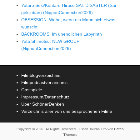
Yutaro Seki/Kentaro Hirase SAI: DISASTER (Sai
gekijoban) (NipponConnection2026)
OBSESSION: Wehe, wenn ein Mann sich etwas
wünscht
BACKROOMS: Im unendlichen Labyrinth
Yuta Shimotsu: NEW GROUP
(NipponConnection2026)
Filmblogverzeichnis
Filmpodcastverzeichnis
Gastspiele
Impressum/Datenschutz
Über SchönerDenken
Verzeichnis aller von uns besprochenen Filme
Copyright © 2026
. All Rights Reserved. | Clean Journal Pro von
Catch
Themes