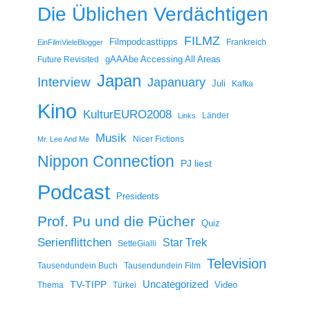
Die Üblichen Verdächtigen
FILMZ
Filmpodcasttipps
Frankreich
EinFilmVieleBlogger
gAAAbe Accessing All Areas
Future Revisited
Japan
Interview
Japanuary
Juli
Kafka
Kino
KulturEURO2008
Länder
Links
Musik
Nicer Fictions
Mr. Lee And Me
Nippon Connection
PJ liest
Podcast
Presidents
Prof. Pu und die Pücher
Quiz
Serienflittchen
Star Trek
SetteGialli
Television
Tausendundein Buch
Tausendundein Film
Uncategorized
TV-TIPP
Video
Thema
Türkei