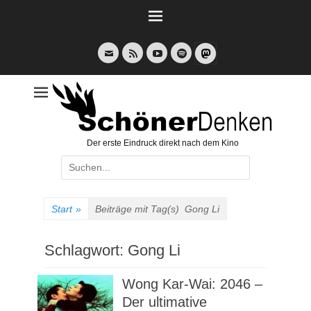
Weiter
zum
Inhalt
E-
Feed
YouTube
Spotify
Mail
Der erste Eindruck direkt nach dem Kino
Suche
nach:
Start
»
Beiträge mit Tag(s)
Gong Li
Schlagwort:
Gong Li
Wong Kar-Wai: 2046 –
Der ultimative