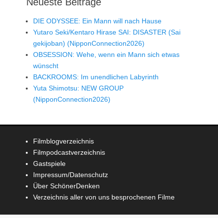
Neueste Beiträge
DIE ODYSSEE: Ein Mann will nach Hause
Yutaro Seki/Kentaro Hirase SAI: DISASTER (Sai
gekijoban) (NipponConnection2026)
OBSESSION: Wehe, wenn ein Mann sich etwas
wünscht
BACKROOMS: Im unendlichen Labyrinth
Yuta Shimotsu: NEW GROUP
(NipponConnection2026)
Filmblogverzeichnis
Filmpodcastverzeichnis
Gastspiele
Impressum/Datenschutz
Über SchönerDenken
Verzeichnis aller von uns besprochenen Filme