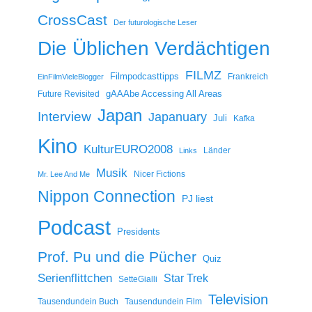
CrossCast
Der futurologische Leser
Die Üblichen Verdächtigen
FILMZ
Filmpodcasttipps
Frankreich
EinFilmVieleBlogger
gAAAbe Accessing All Areas
Future Revisited
Japan
Interview
Japanuary
Juli
Kafka
Kino
KulturEURO2008
Länder
Links
Musik
Nicer Fictions
Mr. Lee And Me
Nippon Connection
PJ liest
Podcast
Presidents
Prof. Pu und die Pücher
Quiz
Serienflittchen
Star Trek
SetteGialli
Television
Tausendundein Buch
Tausendundein Film