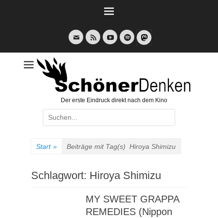
Weiter
zum
Inhalt
E-
Feed
YouTube
Spotify
Mail
Der erste Eindruck direkt nach dem Kino
Suche
nach:
Start
»
Beiträge mit Tag(s)
Hiroya Shimizu
Schlagwort:
Hiroya Shimizu
MY SWEET GRAPPA
REMEDIES (Nippon