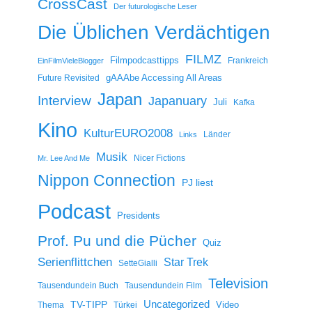
CrossCast
Der futurologische Leser
Die Üblichen Verdächtigen
FILMZ
Filmpodcasttipps
Frankreich
EinFilmVieleBlogger
gAAAbe Accessing All Areas
Future Revisited
Japan
Interview
Japanuary
Juli
Kafka
Kino
KulturEURO2008
Länder
Links
Musik
Nicer Fictions
Mr. Lee And Me
Nippon Connection
PJ liest
Podcast
Presidents
Prof. Pu und die Pücher
Quiz
Serienflittchen
Star Trek
SetteGialli
Television
Tausendundein Buch
Tausendundein Film
Uncategorized
TV-TIPP
Video
Thema
Türkei