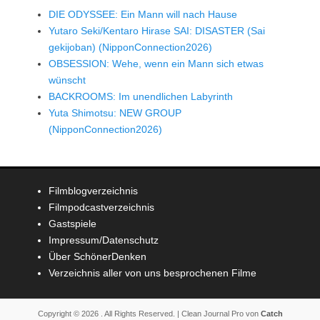
DIE ODYSSEE: Ein Mann will nach Hause
Yutaro Seki/Kentaro Hirase SAI: DISASTER (Sai
gekijoban) (NipponConnection2026)
OBSESSION: Wehe, wenn ein Mann sich etwas
wünscht
BACKROOMS: Im unendlichen Labyrinth
Yuta Shimotsu: NEW GROUP
(NipponConnection2026)
Filmblogverzeichnis
Filmpodcastverzeichnis
Gastspiele
Impressum/Datenschutz
Über SchönerDenken
Verzeichnis aller von uns besprochenen Filme
Copyright © 2026
. All Rights Reserved. | Clean Journal Pro von
Catch