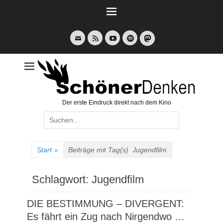
Weiter
zum
Inhalt
E-
Feed
YouTube
Spotify
Mail
Der erste Eindruck direkt nach dem Kino
Suche
nach:
Start
»
Beiträge mit Tag(s)
Jugendfilm
Schlagwort:
Jugendfilm
DIE BESTIMMUNG – DIVERGENT:
Es fährt ein Zug nach Nirgendwo …