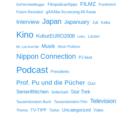
FILMZ
Filmpodcasttipps
Frankreich
EinFilmVieleBlogger
gAAAbe Accessing All Areas
Future Revisited
Japan
Interview
Japanuary
Juli
Kafka
Kino
KulturEURO2008
Länder
Links
Musik
Nicer Fictions
Mr. Lee And Me
Nippon Connection
PJ liest
Podcast
Presidents
Prof. Pu und die Pücher
Quiz
Serienflittchen
Star Trek
SetteGialli
Television
Tausendundein Buch
Tausendundein Film
Uncategorized
TV-TIPP
Video
Thema
Türkei