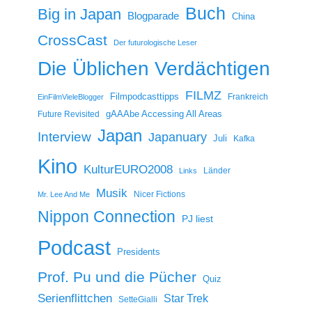
Buch
Big in Japan
Blogparade
China
CrossCast
Der futurologische Leser
Die Üblichen Verdächtigen
FILMZ
Filmpodcasttipps
Frankreich
EinFilmVieleBlogger
gAAAbe Accessing All Areas
Future Revisited
Japan
Interview
Japanuary
Juli
Kafka
Kino
KulturEURO2008
Länder
Links
Musik
Nicer Fictions
Mr. Lee And Me
Nippon Connection
PJ liest
Podcast
Presidents
Prof. Pu und die Pücher
Quiz
Serienflittchen
Star Trek
SetteGialli