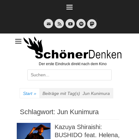
Weiter
zum
Inhalt
E-
Feed
YouTube
Spotify
Mail
Der erste Eindruck direkt nach dem Kino
Suche
nach:
Start
»
Beiträge mit Tag(s)
Jun Kunimura
Schlagwort:
Jun Kunimura
Kazuya Shiraishi:
BUSHIDO feat. Helena,