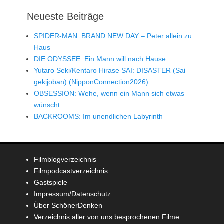
Neueste Beiträge
SPIDER-MAN: BRAND NEW DAY – Peter allein zu
Haus
DIE ODYSSEE: Ein Mann will nach Hause
Yutaro Seki/Kentaro Hirase SAI: DISASTER (Sai
gekijoban) (NipponConnection2026)
OBSESSION: Wehe, wenn ein Mann sich etwas
wünscht
BACKROOMS: Im unendlichen Labyrinth
Filmblogverzeichnis
Filmpodcastverzeichnis
Gastspiele
Impressum/Datenschutz
Über SchönerDenken
Verzeichnis aller von uns besprochenen Filme